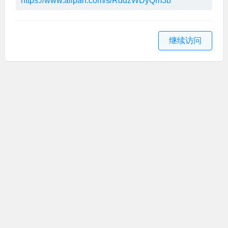
https://www.alipan.com/s/RddzWDyQm3b
继续访问