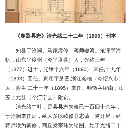
《鹿邑县志》清光绪二十二年（1896）刊本
知县于沧澜、马家彦修，蒋师辙纂。沧澜宇海
帆，山东平度州（今平度县）人，光绪三年
（1877）进士，光绪十六年（1890） 来任,十九年
（1893）回任。家彦字芝圃,浙江会稽（今绍兴市）
人，附生,二十一年（1895）来任。师辙字绍由，江
苏上元县（今江宁县）附贡。
清光绪中叶，是县县志失修已一百四十余年，
于沧澜来任后，邑人多以续修县志请，遂开局，延
蒋师辙为纂修，商丘梁宗玮为绘图。始于光绪二十