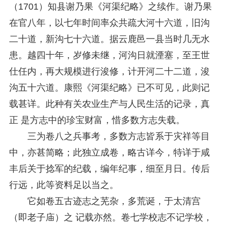
（1701）知县谢乃果《河渠纪略》之续作。谢乃果
在官八年，以七年时间率众共疏大河十六道，旧沟
二十道，新沟七十六道。据云鹿邑一县当时几无水
患。越四十年，岁修未继，河沟日就湮塞，至王世
仕任内，再大规模进行浚修，计开河二十二道，浚
沟五十六道。康熙《河渠纪略》已不可见，此则记
载甚详。此种有关农业生产与人民生活的记录，真
正 是方志中的珍宝财富，惜多数方志失载。
三为卷八之兵事考，多数方志皆系于灾祥等目
中，亦甚简略；此独立成卷，略古详今，特详于咸
丰后关于捻军的纪载，编年纪事，细至月日。传后
行远，此等资料足以当之。
它如卷五古迹志之芜杂，多荒诞，于太清宫
（即老子庙）之 记载亦然。卷七学校志不记学校，