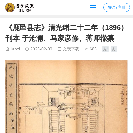
登录/注册
《鹿邑县志》清光绪二十二年（1896）
刊本 于沧澜、马家彦修、蒋师辙纂
laozi
2025-02-09
文献下载
685