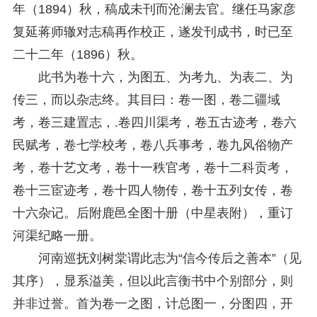
年（1894）秋，稿成未刊而沧澜去官。继任马家彦
复延蒋师辙对志稿再作校正，遂发刊成书，时已至
二十二年（1896）秋。
此书为卷十六，为图五、为考九、为表二、为
传三，而以杂志终。其目曰：卷一图，卷二疆域
考，卷三建置志，.卷四川渠考，卷五古迹考，卷六
民赋考，卷七学校考，卷八兵事考，卷九风俗物产
考，卷十艺文考，卷十一秩官考，卷十二科贡考，
卷十三宦迹考，卷十四人物传，卷十五列女传，卷
十六杂记。后附鹿邑全图十册（中星表附），重订
河渠纪略一册。
河南巡抚刘树棠谓此志为“信今传后之善本”（见
其序），显系溢美，但以此言衡书中个别部分，则
并非过誉。首为卷一之图，计总图一，分图四，开