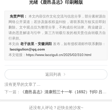
光绪《鹿邑县志》印刷雕版
免责声明：
本文内容仅作文化交流与信息分享，部分素材源自
网络公开渠道；若涉及版权权益纠纷，请联系我方核实后即刻
删除。文中观点仅为整理分享，不构成任何法律、商业建议，
请勿恶意解读与引申，第三方转载引发的相关责任由转载方自
行承担。
本文由
老子故里・安徽涡阳
发布，如有侵权请邮件联系删除：
laozigulicn@qq.com
本文链接：
https://www.laoziguli.cn/2025/02/310.html
返回列表
没有更早的文章了…
下一篇：
《鹿邑县志》清康熙三十一年（1692）刊印 吕士鵕修撰