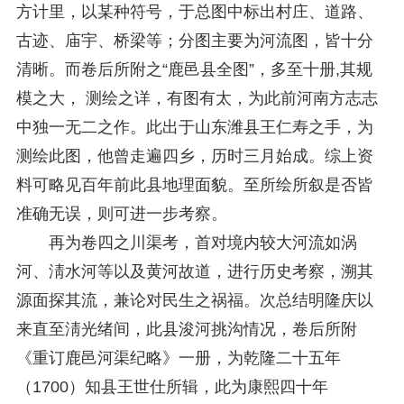
方计里，以某种符号，于总图中标出村庄、道路、
古迹、庙宇、桥梁等；分图主要为河流图，皆十分
清晰。而卷后所附之“鹿邑县全图”，多至十册,其规
模之大， 测绘之详，有图有太，为此前河南方志志
中独一无二之作。此出于山东潍县王仁寿之手，为
测绘此图，他曾走遍四乡，历时三月始成。综上资
料可略见百年前此县地理面貌。至所绘所叙是否皆
准确无误，则可进一步考察。
再为卷四之川渠考，首对境内较大河流如涡
河、淸水河等以及黄河故道，进行历史考察，溯其
源面探其流，兼论对民生之祸福。次总结明隆庆以
来直至淸光绪间，此县浚河挑沟情况，卷后所附
《重订鹿邑河渠纪略》一册，为乾隆二十五年
（1700）知县王世仕所辑，此为康熙四十年