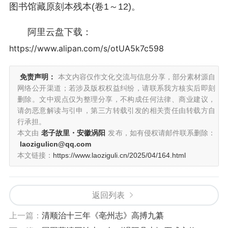
图书馆藏原刻本残本(卷1～12)。
阿里云盘下载：
https://www.alipan.com/s/otUA5k7c598
免责声明：
本文内容仅作文化交流与信息分享，部分素材源自
网络公开渠道；若涉及版权权益纠纷，请联系我方核实后即刻
删除。文中观点仅为整理分享，不构成任何法律、商业建议，
请勿恶意解读与引申，第三方转载引发的相关责任由转载方自
行承担。
本文由
老子故里・安徽涡阳
发布，如有侵权请邮件联系删除：
laozigulicn@qq.com
本文链接：
https://www.laoziguli.cn/2025/04/164.html
返回列表
上一篇：
清顺治十三年《亳州志》高搏九纂