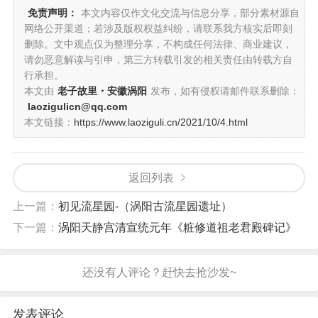
免责声明：
本文内容仅作文化交流与信息分享，部分素材源自
网络公开渠道；若涉及版权权益纠纷，请联系我方核实后即刻
删除。文中观点仅为整理分享，不构成任何法律、商业建议，
请勿恶意解读与引申，第三方转载引发的相关责任由转载方自
行承担。
本文由
老子故里・安徽涡阳
发布，如有侵权请邮件联系删除：
laozigulicn@qq.com
本文链接：
https://www.laoziguli.cn/2021/10/4.html
返回列表
上一篇：
初见流星园-（涡阳古流星园遗址）
下一篇：
涡阳天静宫清宣统元年《粧修道祖老君殿碑记》
发表评论