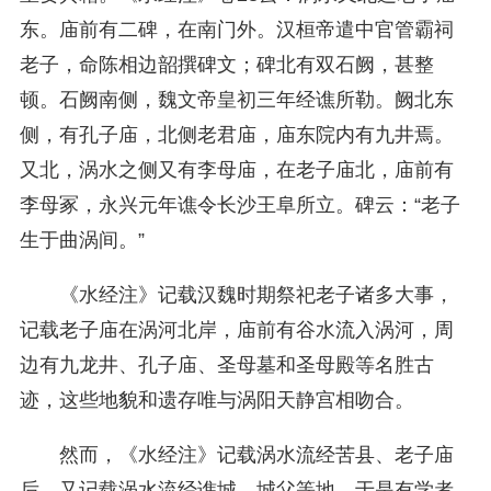
东。庙前有二碑，在南门外。汉桓帝遣中官管霸祠
老子，命陈相边韶撰碑文；碑北有双石阙，甚整
顿。石阙南侧，魏文帝皇初三年经谯所勒。阙北东
侧，有孔子庙，北侧老君庙，庙东院内有九井焉。
又北，涡水之侧又有李母庙，在老子庙北，庙前有
李母冢，永兴元年谯令长沙王阜所立。碑云：“老子
生于曲涡间。”
《水经注》记载汉魏时期祭祀老子诸多大事，
记载老子庙在涡河北岸，庙前有谷水流入涡河，周
边有九龙井、孔子庙、圣母墓和圣母殿等名胜古
迹，这些地貌和遗存唯与涡阳天静宫相吻合。
然而，《水经注》记载涡水流经苦县、老子庙
后，又记载涡水流经谯城、城父等地。于是有学者