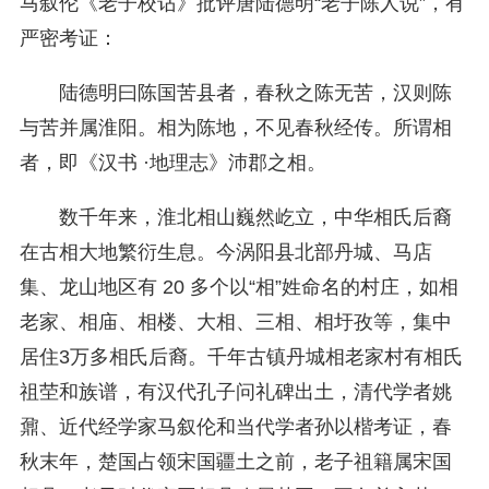
马叙伦《老子校诂》批评唐陆德明“老子陈人说”，有
严密考证：
陆德明曰陈国苦县者，春秋之陈无苦，汉则陈
与苦并属淮阳。相为陈地，不见春秋经传。所谓相
者，即《汉书 ·地理志》沛郡之相。
数千年来，淮北相山巍然屹立，中华相氏后裔
在古相大地繁衍生息。今涡阳县北部丹城、马店
集、龙山地区有 20 多个以“相”姓命名的村庄，如相
老家、相庙、相楼、大相、三相、相圩孜等，集中
居住3万多相氏后裔。千年古镇丹城相老家村有相氏
祖茔和族谱，有汉代孔子问礼碑出土，清代学者
姚
鼐、近代经学家马叙伦和当代学者孙以楷考证，春
秋末年，楚国占领宋国疆土之前，老子祖籍属宋国