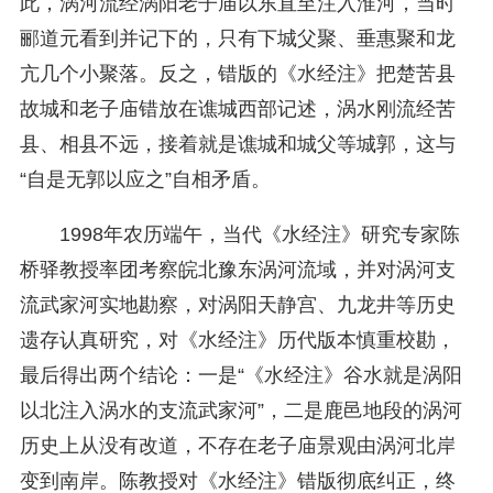
此，涡河流经涡阳老子庙以东直至注入淮河，当时
郦道元看到并记下的，只有下城父聚、垂惠聚和龙
亢几个小聚落。反之，错版的《水经注》把楚苦县
故城和老子庙错放在谯城西部记述，涡水刚流经苦
县、相县不远，接着就是谯城和城父等城郭，这与
“自是无郭以应之”自相矛盾。
1998年农历端午，当代《水经注》研究专家陈
桥驿教授率团考察皖北豫东涡河流域，并对涡河支
流武家河实地勘察，对涡阳天静宫、九龙井等历史
遗存认真研究，对《水经注》历代版本慎重校勘，
最后得出两个结论：一是“《水经注》谷水就是涡阳
以北注入涡水的支流武家河”，二是鹿邑地段的涡河
历史上从没有改道，不存在老子庙景观由涡河北岸
变到南岸。陈教授对《水经注》错版彻底纠正，终