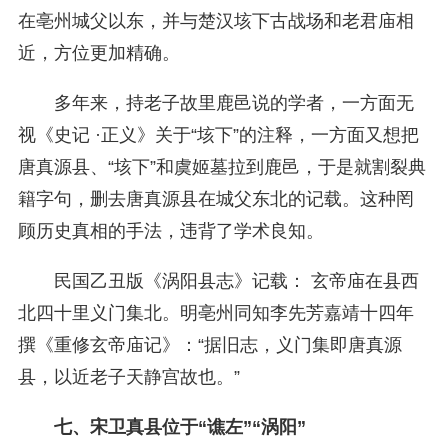
在亳州城父以东，并与楚汉垓下古战场和老君庙相
近，方位更加精确。
多年来，持老子故里鹿邑说的学者，一方面无
视《史记 ·正义》关于“垓下”的注释，一方面又想把
唐真源县、“垓下”和虞姬墓拉到鹿邑，于是就割裂典
籍字句，删去唐真源县在城父东北的记载。这种罔
顾历史真相的手法，违背了学术良知。
民国乙丑版《涡阳县志》记载： 玄帝庙在县西
北四十里义门集北。明亳州同知李先芳嘉靖十四年
撰《重修玄帝庙记》：“据旧志，义门集即唐真源
县，以近老子天静宫故也。”
七、宋卫真县位于“谯左”“涡阳”