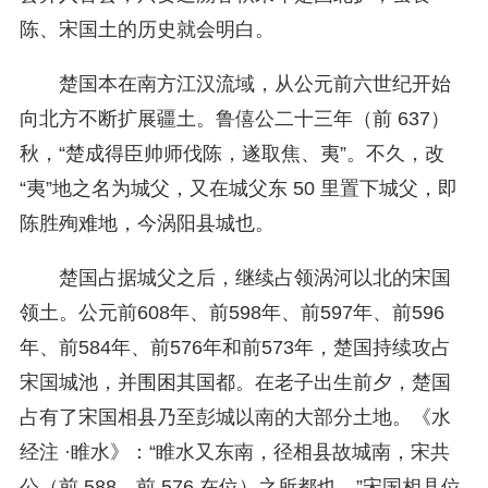
陈、宋国土的历史就会明白。
楚国本在南方江汉流域，从公元前六世纪开始
向北方不断扩展疆土。鲁僖公二十三年（前 637）
秋，“楚成得臣帅师伐陈，遂取焦、夷”。不久，改
“夷”地之名为城父，又在城父东 50 里置下城父，即
陈胜殉难地，今涡阳县城也。
楚国占据城父之后，继续占领涡河以北的宋国
领土。公元前608年、前598年、前597年、前596
年、前584年、前576年和前573年，楚国持续攻占
宋国城池，并围困其国都。在老子出生前夕，楚国
占有了宋国相县乃至彭城以南的大部分土地。《水
经注 ·睢水》：“睢水又东南，径相县故城南，宋共
公（前 588—前 576 在位）之所都也。”宋国相县位