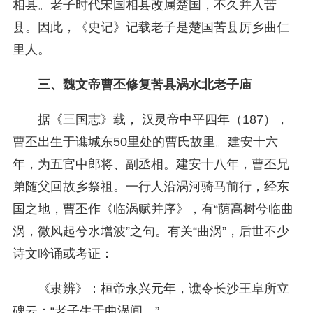
相县。老子时代宋国相县改属楚国，不久并入苦
县。因此，《史记》记载老子是楚国苦县厉乡曲仁
里人。
三、魏文帝曹丕修复苦县涡水北老子庙
据《三国志》载， 汉灵帝中平四年（187），
曹丕出生于谯城东50里处的曹氏故里。建安十六
年，为五官中郎将、副丞相。建安十八年，曹丕兄
弟随父回故乡祭祖。一行人沿涡河骑马前行，经东
国之地，曹丕作《临涡赋并序》，有“荫高树兮临曲
涡，微风起兮水增波”之句。有关“曲涡”，后世不少
诗文吟诵或考证：
《隶辨》：桓帝永兴元年，谯令长沙王阜所立
碑云：“老子生于曲涡间。”