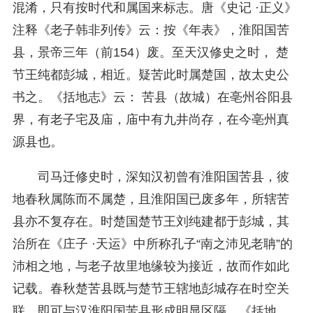
混淆，只有按时代和属国来标志。唐《史记 ·正义》
注释《老子韩非列传》云：
按《年表》，淮阳国苦
县，景帝三年（前154）废。至天汉修史之时， 楚
节王纯都彭城，相近。疑苦此时属楚国，故太史公
书之。《括地志》云： 苦县（故城）在亳州谷阳县
界，有老子宅及庙，庙中有九井尚存，在今亳州真
源县也。
司马迁修史时，深知汉初曾有淮阳国苦县，彼
地春秋属陈而不属楚，且淮阳国已废多年，所辖苦
县亦不复存在。时楚国楚节王刘纯建都于彭城，其
治所在《庄子 ·天运》中所称孔子“南之沛见老聃”的
沛相之地，与老子故里地缘较为接近，故而作如此
记载。春秋楚苦县既与楚节王辖地彭城存在时空关
联，即可与汉淮阳国苦县形成明显区隔。《括地