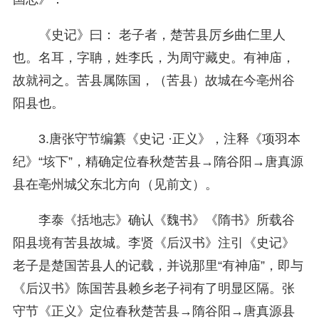
《史记》曰： 老子者，楚苦县厉乡曲仁里人
也。名耳，字聃，姓李氏，为周守藏史。有神庙，
故就祠之。苦县属陈国，（苦县）故城在今亳州谷
阳县也。
3.唐张守节编纂《史记 ·正义》，注释《项羽本
纪》“垓下”，精确定位春秋楚苦县→隋谷阳→唐真源
县在亳州城父东北方向（见前文）。
李泰《括地志》确认《魏书》《隋书》所载谷
阳县境有苦县故城。李贤《后汉书》注引《史记》
老子是楚国苦县人的记载，并说那里“有神庙”，即与
《后汉书》陈国苦县赖乡老子祠有了明显区隔。张
守节《正义》定位春秋楚苦县→隋谷阳→唐真源县