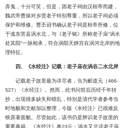
弄鬼，十分可笑，但是，因老子祠由汉桓帝而建，
魏武帝曹操对乡贤老子特别尊重，所以老子祠必须
保护和维修。曹丕诏书确认老子祠是桓帝所修，位
于谯东苦县涡水北，与《老子铭》所称老子庙“涡水
处其阳”一脉相承，符合涡阳天静宫在涡河北岸的地
理特征。
四、《水经注》记载：老子庙在涡谷二水北岸
记载老子故里最为详尽者，当为郦道元（466-
527）《水经注》。然而，此书问世后历经千年转
抄，出现很多缺失和错乱，特别是清代学者参考当
时地貌和文献加以整理，今版《水经注》已很难反
映原著面貌。尽管如此，该书仍是辨识老子故里的
重要典籍。《水经注》卷23云：
涡水又北迳老子庙