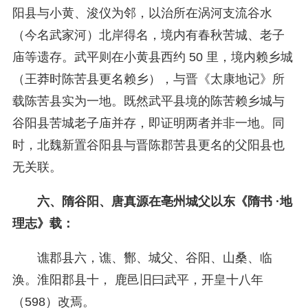
阳县与小黄、浚仪为邻，以治所在涡河支流谷水
（今名武家河）北岸得名，境内有春秋苦城、老子
庙等遗存。武平则在小黄县西约 50 里，境内赖乡城
（王莽时陈苦县更名赖乡），与晋《太康地记》所
载陈苦县实为一地。既然武平县境的陈苦赖乡城与
谷阳县苦城老子庙并存，即证明两者并非一地。同
时，北魏新置谷阳县与晋陈郡苦县更名的父阳县也
无关联。
六、隋谷阳、唐真源在亳州城父以东《隋书 ·地
理志》载：
谯郡县六，谯、酂、城父、谷阳、山桑、临
涣。淮阳郡县十， 鹿邑旧曰武平，开皇十八年
（598）改焉。