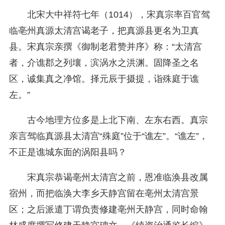
北宋大中祥符七年（1014），宋真宗率百官驾
临亳州真源太清宫谒老子，把真源县更名为卫真
县。宋真宗亲撰《御制老君赞并序》称：“太清宫
者，介谯郡之列壤，滨涡水之洪渊。固降圣之名
区，诚集真之净馆。择元辰于摄提，诣殊庭于谯
左。”
古今地理方位多是上北下南、左东右西。真宗
亲言驾临真源县太清宫“殊庭”位于“谯左”。“谯左”，
不正是谯城东面的涡阳县吗？
宋真宗恭谒亳州太清宫之前，恩准临涣县改属
宿州，而把临涣大李乡天静宫留在亳州太清宫景
区；之后派遣丁谓负责修建亳州天静宫，同时命翰