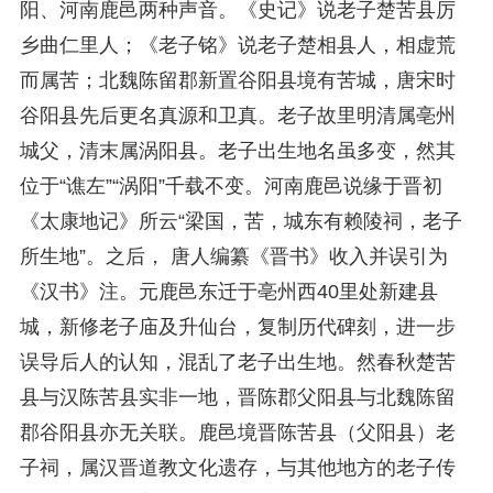
阳、河南鹿邑两种声音。《史记》说老子楚苦县厉
乡曲仁里人；《老子铭》说老子楚相县人，相虚荒
而属苦；北魏陈留郡新置谷阳县境有苦城，唐宋时
谷阳县先后更名真源和卫真。老子故里明清属亳州
城父，清末属涡阳县。老子出生地名虽多变，然其
位于“谯左”“涡阳”千载不变。河南鹿邑说缘于晋初
《太康地记》所云“梁国，苦，城东有赖陵祠，老子
所生地”。之后， 唐人编纂《晋书》收入并误引为
《汉书》注。元鹿邑东迁于亳州西40里处新建县
城，新修老子庙及升仙台，复制历代碑刻，进一步
误导后人的认知，混乱了老子出生地。然春秋楚苦
县与汉陈苦县实非一地，晋陈郡父阳县与北魏陈留
郡谷阳县亦无关联。鹿邑境晋陈苦县（父阳县）老
子祠，属汉晋道教文化遗存，与其他地方的老子传