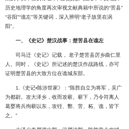
历史地理学的角度再次审视文献典籍中所说的“苦县”
“谷阳”“谯左”等关键词，深入辨明“老子故里在涡
阳”。
一、《史记》楚汉战事：楚苦县在谯左
司马迁《史记》记载， 老子楚苦县厉乡曲仁里
人。同时，《史记》所记述的楚汉作战路线，亦可
证明楚苦县的大致方位在谯城东部。
1.《史记•陈涉世家》：“陈胜自立为将军，吴广
为都尉。攻大泽乡，收而攻蕲。蕲下，乃令符离人
葛婴将兵徇蕲以东，攻铚、酂、苦、柘、谯，皆下
之。”