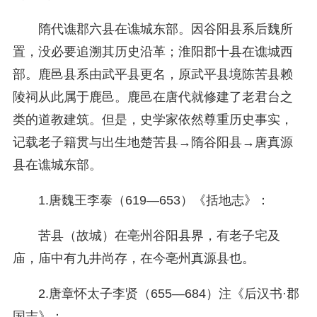
隋代谯郡六县在谯城东部。因谷阳县系后魏所
置，没必要追溯其历史沿革；淮阳郡十县在谯城西
部。鹿邑县系由武平县更名，原武平县境陈苦县赖
陵祠从此属于鹿邑。鹿邑在唐代就修建了老君台之
类的道教建筑。但是，史学家依然尊重历史事实，
记载老子籍贯与出生地楚苦县→隋谷阳县→唐真源
县在谯城东部。
1.唐魏王李泰（619—653）《括地志》：
苦县（故城）在亳州谷阳县界，有老子宅及
庙，庙中有九井尚存，在今亳州真源县也。
2.唐章怀太子李贤（655—684）注《后汉书·郡
国志》：