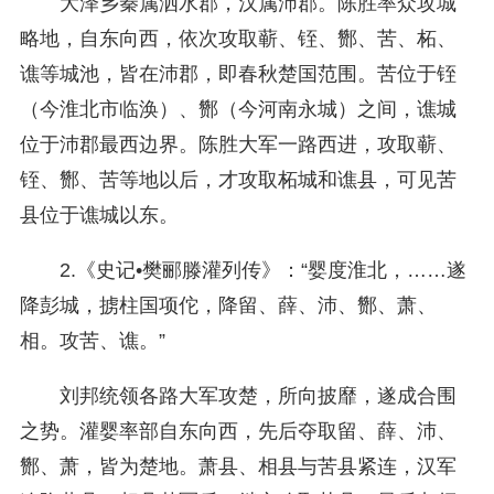
大泽乡秦属泗水郡，汉属沛郡。陈胜率众攻城
略地，自东向西，依次攻取蕲、铚、酂、苦、柘、
谯等城池，皆在沛郡，即春秋楚国范围。苦位于铚
（今淮北市临涣）、酂（今河南永城）之间，谯城
位于沛郡最西边界。陈胜大军一路西进，攻取蕲、
铚、酂、苦等地以后，才攻取柘城和谯县，可见苦
县位于谯城以东。
2.《史记•樊郦滕灌列传》：“婴度淮北，……遂
降彭城，掳柱国项佗，降留、薛、沛、酂、萧、
相。攻苦、谯。”
刘邦统领各路大军攻楚，所向披靡，遂成合围
之势。灌婴率部自东向西，先后夺取留、薛、沛、
酂、萧，皆为楚地。萧县、相县与苦县紧连，汉军