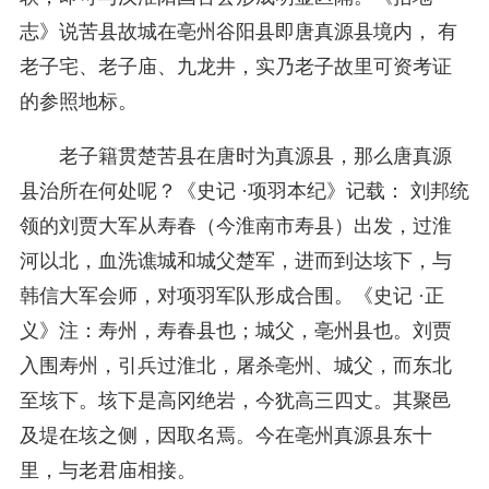
志》说苦县故城在亳州谷阳县即唐真源县境内， 有
老子宅、老子庙、九龙井，实乃老子故里可资考证
的参照地标。
老子籍贯楚苦县在唐时为真源县，那么唐真源
县治所在何处呢？
《史记 ·项羽本纪》记载： 刘邦统
领的刘贾大军从寿春（今淮南市寿县）出发，过淮
河以北，血洗谯城和城父楚军，进而到达垓下，与
韩信大军会师，对项羽军队形成合围。《史记 ·正
义》注：
寿州，寿春县也；城父，亳州县也。刘贾
入围寿州，引兵过淮北，屠杀亳州、城父，而东北
至垓下。垓下是高冈绝岩，今犹高三四丈。其聚邑
及堤在垓之侧，因取名焉。今在亳州真源县东十
里，与老君庙相接。