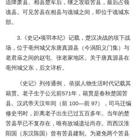
迫降萧县、相县楚军后，继之攻取苦县，最后占领
谯县。可见苦县在相县与谯城之间，即位于谯城东
部。
3.《史记•项羽本纪》记载，楚汉决战的垓下战
场，位于亳州城父东唐真源县（今涡阳义门集）与
老君庙之间的赵屯、张老家地区。关于唐真源县在
亳州城父东，后文详析。
《史记》列传通例， 依据人物生活时代记载其
籍贯。老子生于公元前571年，籍贯是春秋楚国苦
县。汉武帝天汉年间（前 100—前 97），司马迁编
修史书时，距离老子出生已过五百多年。当年的楚
苦县早已不复存在，唯有故城遗址尚存。而西汉淮
阳国（东汉陈国）曾有苦县建制。为避免两个苦县