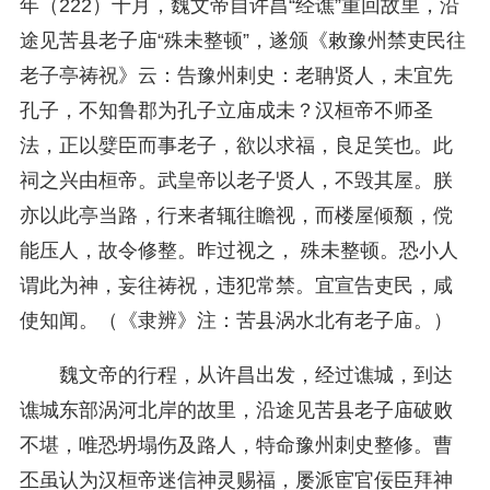
年（222）十月，魏文帝自许昌“经谯”重回故里，沿
途见苦县老子庙“殊未整顿”，遂颁《敕豫州禁吏民往
老子亭祷祝》云：
告豫州剌史：老聃贤人，未宜先
孔子，不知鲁郡为孔子立庙成未？汉桓帝不师圣
法，正以嬖臣而事老子，欲以求福，良足笑也。此
祠之兴由桓帝。武皇帝以老子贤人，不毁其屋。朕
亦以此亭当路，行来者辄往瞻视，而楼屋倾颓，傥
能压人，故令修整。昨过视之， 殊未整顿。恐小人
谓此为神，妄往祷祝，违犯常禁。宜宣告吏民，咸
使知闻。（《隶辨》注：苦县涡水北有老子庙。）
魏文帝的行程，从许昌出发，经过谯城，到达
谯城东部涡河北岸的故里，沿途见苦县老子庙破败
不堪，唯恐坍塌伤及路人，特命豫州刺史整修。曹
丕虽认为汉桓帝迷信神灵赐福，屡派宦官佞臣拜神