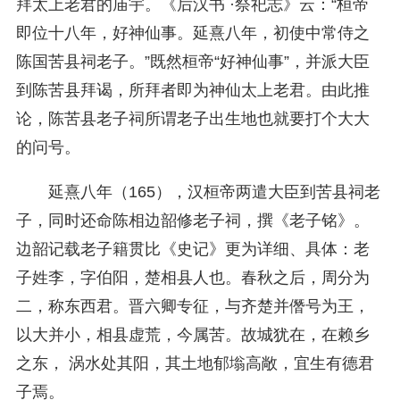
拜太上老君的庙宇。《后汉书 ·祭祀志》云：“桓帝
即位十八年，好神仙事。延熹八年，初使中常侍之
陈国苦县祠老子。”既然桓帝“好神仙事”，并派大臣
到陈苦县拜谒，所拜者即为神仙太上老君。由此推
论，陈苦县老子祠所谓老子出生地也就要打个大大
的问号。
延熹八年（165），汉桓帝两遣大臣到苦县祠老
子，同时还命陈相边韶修老子祠，撰《老子铭》。
边韶记载老子籍贯比《史记》更为详细、具体：
老
子姓李，字伯阳，楚相县人也。春秋之后，周分为
二，称东西君。晋六卿专征，与齐楚并僭号为王，
以大并小，相县虚荒，今属苦。故城犹在，在赖乡
之东， 涡水处其阳，其土地郁塕高敞，宜生有德君
子焉。