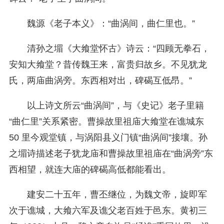
魏源《老子本义》：“曲涡间，曲仁里也。”
清孙之堳《大飨堂怀古》诗云：“四顾无拳石，
安知大飨堂？昔传魏王来，富贵归故乡。不见犹龙
氏，两庙曲涡旁。东西相对出，碑碣互低昂。”
以上诗文所云“曲涡间”，与《史记》老子里籍
“曲仁里”关系紧密。曹操故里祖庙大飨堂在谯城东
50 里今观堂镇，与涡阳县义门镇“曲涡间”
接壤。孙
之堳诗描述老子犹龙庙和曹操故里祖庙在“曲涡旁”东
西相望，就连大庙的碑碣高低都能看出。
建安二十五年，曹丕继位，为魏文帝，旋即军
次于谯城，大飨六军及谯父老百姓于邑东。黄初三