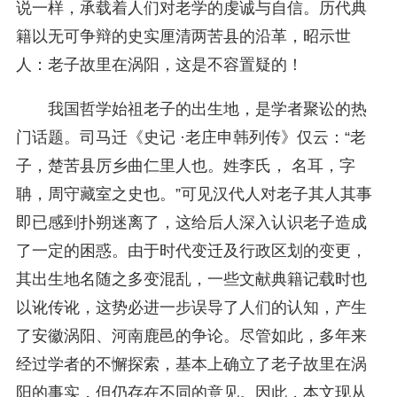
说一样，承载着人们对老学的虔诚与自信。历代典
籍以无可争辩的史实厘清两苦县的沿革，昭示世
人：老子故里在涡阳，这是不容置疑的！
我国哲学始祖老子的出生地，是学者聚讼的热
门话题。司马迁《史记 ·老庄申韩列传》仅云：“老
子，楚苦县厉乡曲仁里人也。姓李氏， 名耳，字
聃，周守藏室之史也。”可见汉代人对老子其人其事
即已感到扑朔迷离了，这给后人深入认识老子造成
了一定的困惑。由于时代变迁及行政区划的变更，
其出生地名随之多变混乱，一些文献典籍记载时也
以讹传讹，这势必进一步误导了人们的认知，产生
了安徽涡阳、河南鹿邑的争论。尽管如此，多年来
经过学者的不懈探索，基本上确立了老子故里在涡
阳
的事实，但仍存在不同的意见。因此，本文现从