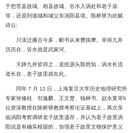
于把苦县故城、相县故城、谷水入涡处和老子庙
等，还原到谯城和城父东涡阳县境。陈桥驿为此赋
诗云:
川渎迁播古今多，郦书从来费揣摩。幸得九井
历历在，谷水就是武家河。
天静九井皆得之，道统源头豁然知，涡水长流
道长在，老子故里就在此。
同年 7 月 12 日，上海复旦大学历史地理研究所
专家张修桂、邹逸麟、王文楚、钱林书、赵永复等5
位资深教授在陈桥驿教授考察论证基础上，再次亲
临涡阳考察调研老子故里遗存，并认为老子故里涡
阳说是有确实根据的，加强老子故里文物保护意义