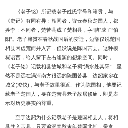
《老子铭》所记载老子姓氏字号和籍贯，与
《史记》有同有异：相同者，皆云春秋楚国人，都
姓李；不同者，楚苦县成了楚相县，字“聃”成了“伯
阳”。老子籍贯在春秋战国后的变迁，边韶仅说楚国
相县
因虚荒而并入苦，但没说是陈国苦县。这种模
糊语言，给人留下左右逢源的想象空间。同时，
《老子铭》记载相县故城和老子祠“涡水处其阳”，显
然不是远在涡河南方很远的陈国苦县。边韶家乡在
城父(浚仪)，与老子故里很近。作为陈国相，他要记
载老子楚国人，要在楚苦县老子故居修庙，即是表
示对历史事实的尊重。
至于边韶为什么记载老子是楚国相县人，将相
县并入苦县，只要追溯春秋末年楚国北扩，蚕食