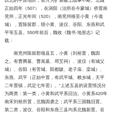
以北的中原地区，双方为扩展疆土战事不断。北魏
正始四年（507），在涡阳（治所在今蒙城）侨置南
兖州，正光年间（520），南兖州移至小黄（今谯
城），置陈留郡，辖小黄、浚仪、谷阳、东燕和武
平等五县。550年前后，魏收《魏书·地形志》记
载：
南兖州陈留郡领县五，小黄（刘裕置，魏因
之。有曹腾墓、曹嵩墓、邓艾祠）、浚仪（有城父
城）、谷阳（有苦城、阳都陂、老子庙、栾城）、
东燕、武平（正始中置，有武平城、赖乡城，天平
二年置镇，武定七年罢）。”上述五县的设置情况分
为两类：第一类，小黄
和武平系旧治。小黄系420年
南宋刘裕所置，北魏因袭之；武平系三国魏旧置。
第二类，浚仪、谷阳
和东燕三县均系北魏新置。谷