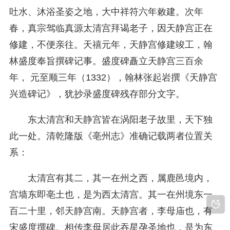
吐水、沐浴圣姿之地，大中祥符六年敕建。次年
春，真宗驾临真源太清宫拜谒老子，因天静宫正在
修建，不便亲往。天禧元年，天静宫修建竣工，翰
林盛度奉旨撰碑记事。盛度碑矗立天静宫三百余
年， 元至顺三年（1332），翰林张起岩撰《天静宫
兴造碑记》，犹抄录盛度碑残存部分文字。
东太清宫和天静宫皆在涡阳老子故里，天下独
此一处。清乾隆版《亳州志》准确记载两者位置关
系：
太清宫有其二，其一在州之西，属鹿邑境内，
宫墙东即亳土也，是为西太清宫。其一在州境东一
百二十里，邻天静宫南。天静宫者，李母庙也，有
宋盛度撰碑。相传李母居此吞星孕圣地也，是为东