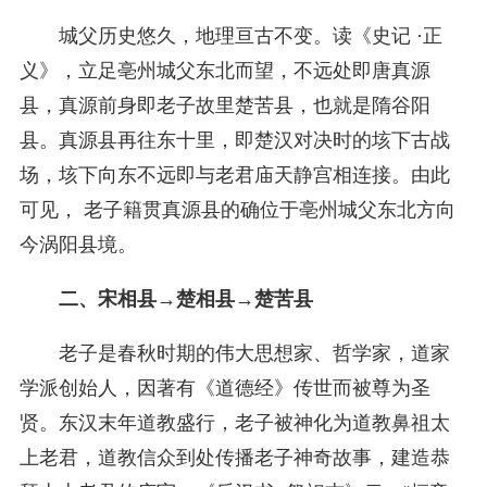
城父历史悠久，地理亘古不变。读《史记 ·正
义》，立足亳州城父东北而望，不远处即唐真源
县，真源前身即老子故里楚苦县，也就是隋谷阳
县。真源县再往东十里，即楚汉对决时的垓下古战
场，垓下向东不远即与老君庙天静宫相连接。由此
可见， 老子籍贯真源县的确位于亳州城父东北方向
今涡阳县境。
二、宋相县→楚相县→楚苦县
老子是春秋时期的伟大思想家、哲学家，道家
学派创始人，因著有《道德经》传世而被尊为圣
贤。东汉末年道教盛行，老子被神化为道教鼻祖太
上老君，道教信众到处传播老子神奇故事，建造恭