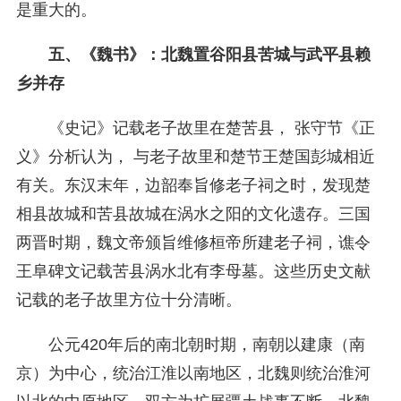
是重大的。
五、《魏书》：北魏置谷阳县苦城与武平县赖
乡并存
《史记》记载老子故里在楚苦县， 张守节《正
义》分析认为， 与老子故里和楚节王楚国彭城相近
有关。东汉末年，边韶奉旨修老子祠之时，发现楚
相县故城和苦县故城在涡水之阳的文化遗存。三国
两晋时期，魏文帝颁旨维修桓帝所建老子祠，谯令
王阜碑文记载苦县涡水北有李母墓。这些历史文献
记载的老子故里方位十分清晰。
公元420年后的南北朝时期，南朝以建康（南
京）为中心，统治江淮以南地区，北魏则统治淮河