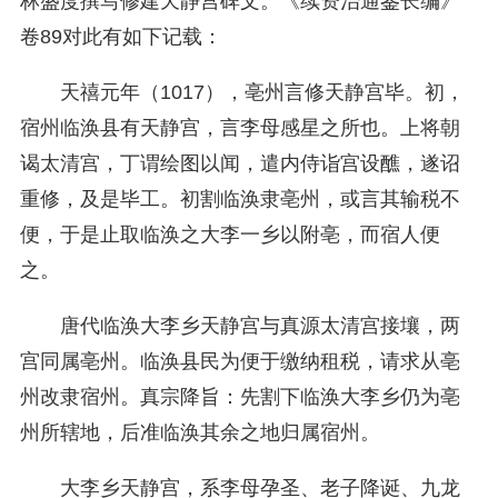
林盛度撰写修建天静宫碑文。《续资治通鉴长编》
卷89对此有如下记载：
天禧元年（1017），亳州言修天静宫毕。初，
宿州临涣县有天静宫，言李母感星之所也。上将朝
谒太清宫，丁谓绘图以闻，遣内侍诣宫设醮，遂诏
重修，及是毕工。初割临涣隶亳州，或言其输税不
便，于是止取临涣之大李一乡以附亳，而宿人便
之。
唐代临涣大李乡天静宫与真源太清宫接壤，两
宫同属亳州。临涣县民为便于缴纳租税，请求从亳
州改隶宿州。真宗降旨：先割下临涣大李乡仍为亳
州所辖地，后准临涣其余之地归属宿州。
大李乡天静宫，系李母孕圣、老子降诞、九龙