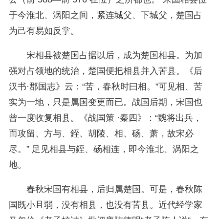
于今淮北、涡阳之间，紧连城父、下城父，楚国占
为己有易如反掌。
宋相县被楚国占据以后，成为楚国相县。为加
强对占领地的统治，楚国便把相县并入苦县。《后
汉书·郡国志》云：“苦，春秋时曰相。”可见相、苦
实为一地，只是属国变更而已。战国后期，宋国也
曾一度收复相县。《战国策 ·秦四》：“魏将出兵，
而攻留、方与、銍、胡陵、相、砀、萧，故宋必
尽。” 足见相县与銍、砀相连，即今淮北、涡阳之
地。
春秋宋国有相县，后归属楚国。可是，春秋陈
国既小且弱，没有相县，也没有苦县。近代经学家