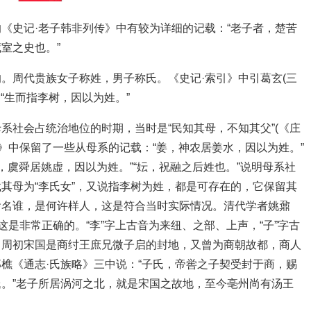
《史记·老子韩非列传》中有较为详细的记载：“老子者，楚苦
室之史也。”
。周代贵族女子称姓，男子称氏。《史记·索引》中引葛玄(三
“生而指李树，因以为姓。”
系社会占统治地位的时期，当时是“民知其母，不知其父”(《庄
》中保留了一些从母系的记载：“姜，神农居姜水，因以为姓。”
姚，虞舜居姚虚，因以为姓。”“妘，祝融之后姓也。”说明母系社
其母为“李氏女”，又说指李树为姓，都是可存在的，它保留其
啥名谁，是何许样人，这是符合当时实际情况。清代学者姚鼐
这是非常正确的。“李”字上古音为来纽、之部、上声，“子”字古
。周初宋国是商纣王庶兄微子启的封地，又曾为商朝故都，商人
樵《通志·氏族略》三中说：“子氏，帝喾之子契受封于商，赐
。”老子所居涡河之北，就是宋国之故地，至今亳州尚有汤王