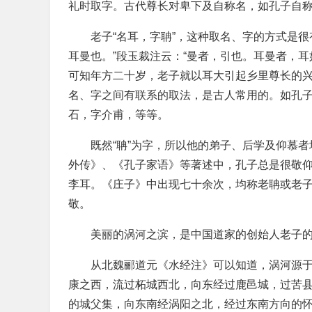
礼时取字。古代尊长对卑下及自称名，如孔子自称
老子“名耳，字聃”，这种取名、字的方式是
耳曼也。”段玉裁注云：“曼者，引也。耳曼者，
可知年方二十岁，老子就以耳大引起乡里尊长的
名、字之间有联系的取法，是古人常用的。如孔
石，字介甫，等等。
既然“聃”为字，所以他的弟子、后学及仰慕
外传》、《孔子家语》等著述中，孔子总是很敬
李耳。《庄子》中出现七十余次，均称老聃或老
敬。
美丽的涡河之滨，是中国道家的创始人老子
从北魏郦道元《水经注》可以知道，涡河源
康之西，流过柘城西北，向东经过鹿邑城，过苦
的城父集，向东南经涡阳之北，经过东南方向的