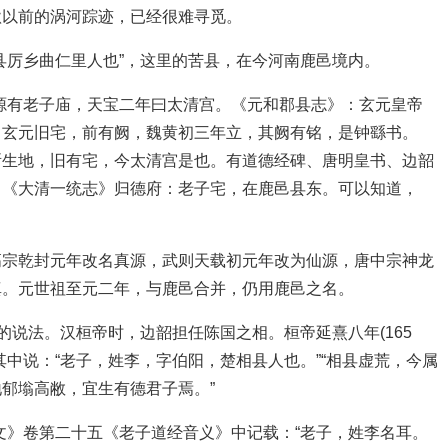
秋以前的涡河踪迹，已经很难寻觅。
县厉乡曲仁里人也”，这里的苦县，在今河南鹿邑境内。
源有老子庙，天宝二年曰太清宫。《元和郡县志》：玄元皇帝
，玄元旧宅，前有阙，魏黄初三年立，其阙有铭，是钟繇书。
所生地，旧有宅，今太清宫是也。有道德经碑、唐明皇书、边韶
。《大清一统志》归德府：老子宅，在鹿邑县东。可以知道，
高宗乾封元年改名真源，武则天载初元年改为仙源，唐中宗神龙
真。元世祖至元二年，与鹿邑合并，仍用鹿邑之名。
的说法。汉桓帝时，边韶担任陈国之相。桓帝延熹八年(165
中说：“老子，姓李，字伯阳，楚相县人也。”“相县虚荒，今属
郁塕高敝，宜生有德君子焉。”
典释文》卷第二十五《老子道经音义》中记载：“老子，姓李名耳。