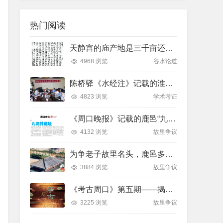
热门阅读
天静宫的庙产地是三千亩还是三十亩?
4968 浏览
谷水论道
陈桥驿《水经注》记载的淮河：兼议谷水就是武家河
4823 浏览
学术考证
《周口晚报》记载的鹿邑“九龙井”遗址
4132 浏览
故里争议
为争老子故里名头，鹿邑多年投入究竟花了多少财力？
3884 浏览
故里争议
《考古周口》第五期——揭秘张氏起源
3225 浏览
故里争议