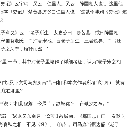
史记》云字聃。又云：仁里人。又云：陈国相人也”。这里他
行本《史记》“楚苦县厉乡曲仁里人也。”这就牵涉到《史记》这
说。
说。《老子章义》云：“老子所生，太史公曰：楚苦县，或曰陈国相
夫宋国有老氏，而沛者宋地。言老子所生，三者说异。而《庄
子之为李，语转而然。”
乡里”一节，其中对老子里籍作了详细考证，认为“老子宋之相
相”以及下文司马彪所言“苦曰相”和本文作者所考“袤”(相)，就有
到底在哪里?
中说：“相县虚荒，今属苦，故城犹在，在濑乡之东。”
三中记载：“涡水又东南屈，迳苦县故城南。《郡国志》曰：‘春秋之
。考春秋之相，不见《经》、《传》。司马彪当据边韶《老子