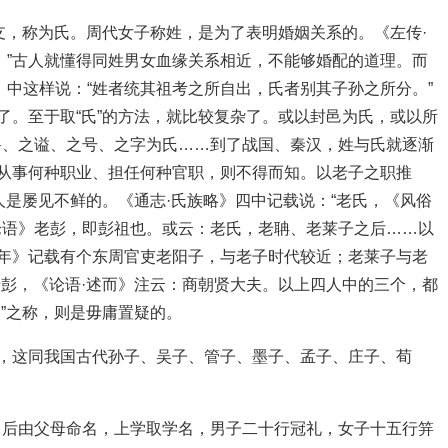
分支，称为氏。周代女子称姓，是为了表明婚姻关系的。《左传·
。”古人就懂得同姓男女血缘关系相近，不能够婚配的道理。而
》中这样说：“姓者统其祖考之所自出，氏者别其子孙之所分。”
了。至于取“氏”的方法，就比较复杂了。或以封邑为氏，或以所
爵、之谥、之号、之字为氏……到了战国、秦汉，姓与氏就逐渐
，从事何种职业、担任何种官职，则不得而知。以老子之职推
的人是屡见不鲜的。《通志·氏族略》四中记载说：“老氏，《风俗
论语》老彭，即彭祖也。或云：老氏，老聃、老莱子之后……以
二年》记载有个东周官吏老阳子，与老子时代较近；老莱子与老
老彭，《论语·述而》注云：商朝贤大夫。以上四人中的三个，都
氏”之称，则是毋庸置疑的。
的，这同我国古代孙子、吴子、管子、墨子、孟子、庄子、荀
月后由父母命名，上学取学名，男子二十行冠礼，女子十五行笄