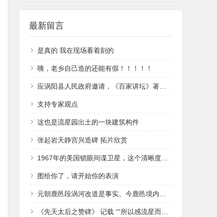
最新留言
是真的 我在现场看着刻的
咦，老乡自己造的还能有假！！！！！
应涡阳县人民政府邀请，《百家讲坛》著名学者、上海电视大学教授鲍鹏山于2011年8月11日莅临老子故里涡阳讲述老子及老子思想。这是继2010年4月国家原文化部部长、著名作家王蒙先生来涡阳讲老子之后的又一次名人讲学重要活动。鲍鹏山教授是安徽省六安人，主要从事中国古代文学、古代文化的教学与研究。现任上海电视大学文化研究所所长、教授、硕士导师，中国作家协会会员，出版著作达十余部，发表过多篇颇具影响力的**，其文章被选入高中语文教材。2008年他在央视《百家讲坛》“新说”《水浒》，以其幽默风趣、极具亲和力的语言和睿智辛辣、又不乏细腻温婉的讲述，深受观众喜爱，创下该论坛当年最高收视率。鲍鹏山教授还在上海电视台艺术人文频道和浙江人文大讲堂讲述老子思想，深受广大观众好评。老子思想博大精深，包含宇宙法则、治国理念、处事哲学、为人之道，是中国传统文化的精髓，深受全世界人民喜爱。涡阳作为老子故里，弘扬老子文化是义不容辞的责任。近年来，涡阳县委、县政府努力贯彻落实安徽省委、省政府“南有黄山自然景观，北有亳州人文景观”旅游文化经济发展战略思想，立足“工业强县、文化立县”理念，一直把弘扬老子道家文化、“打老子牌”作为发展战略。今年，涡阳县第十次党代会提出 “建设老子文化名城、打造皖北工业强县、共创和谐文明家园”的三大任务，并把“建设老子文化名城”放到第一位。近年来，涡阳连续举办了老子文化节、老子诞辰朝圣大典、名人名家莅临涡阳寻道论道、老庄及道家思想高端论坛等大型活动，引起海内外的广泛关注。此次鲍鹏山教授来涡讲述老子的思想，是涡阳县弘扬老子文化的又一重要活动，它对于推动涡阳 “建设老子文化名城”具有重要的意义。
支持专家观点
这也是流星园出土的一块建筑构件
张起岩天静宫兴造碑 拓片欣赏
1967年的美国锁眼间谍卫星，这个清晰度应该够了，请标注出来
图给你了，请开始你的表演
元朝鹿邑段涡河改道是事实。今鹿邑境内扔存有涡河故道，如鹿邑县穆店乡的梁口村至杨湖口赵河滩村的涡河故道。鹿邑县城南八里河与观堂破硚口村也有涡河故道遗址。美国1973年3月21日的历史卫星影像地图可清晰看到鹿邑境内涡河故道遗址的痕迹，从穆店涡河岸南小薛大队小刘庄（涡河北岸是赵河滩）往东南方向经过王台村西，向南在汤庄南并入八里河。然后经破硚口向东走李百口北的杨桥村南东至王菜园村南，当地今留传有涡河桥名为老翟桥，向东经桑桥北，在董桥附近北折流向太清宫老子庙东侧北二里东折并入今涡河。在这个卫星地图上，凡是涡河改道遗址，哪怕地面上种有农作物，涡河改道遗址里长出庄稼明显区别与正常田地的庄稼，河流痕迹非常明显。
《先天太后之赞碑》 记载 “”所以感流星而受气，指仙李而诞生”，虽在鹿邑，但记载确是涡阳天静宫的圣迹