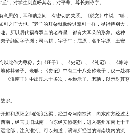
“丘”，对学生则直呼其名；对平辈、尊长则称字。
很有意思的，耳和聃之间，有密切的关系。《说文》中说：“聃，
耳如引之而大也。”老子的耳朵就像经过牵引一样，显得特别大，
兴趣。所以后代福寿双全的老寿星，都有大耳朵的形象。这种
子弟子颜回字子渊；司马耕，字子牛；屈原，名平字原；王安
者均以此作为尊称。如《庄子》、《史记》、《礼记》、《韩诗
仰地称其老子、老聃；《史记》中有二十八处称老子，仅一处称
子，《淮南子》中出现六十多次，亦称老子、老聃，以示对其尊
的故乡。
于开封和原阳之间的浪荡渠，经过今河南扶沟，向东南方经过太
县西南，经苦县旧城南，向东经安徽亳州，进入亳州东南七十里
怀远北部，注入淮河。可以知道，涡河所经过的河南境内的流