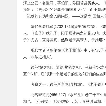
河上公云：名重耳，字伯阳，陈国苦县厉乡人。《
提出：《史记》的记载是“陈国相人也”，而不是现
一记载的真伪和窜入的问题。——这是“陈国相人”
清代学者姚鼐(1732-1815)提出“宋沛”
人。《庄子》载孔子、阳子居皆南之沛见老聃。
子》尤古，宜得其真。然则老子其宋人、子姓耶：
现代学者马叙伦在《老子校诂》中，有“老子
人，非陈之相人”。
边韶“楚之相”、陆德明“陈之相”、马叙伦“宋之
五个“相”，它们哪一个是老子的生地?它们的位置
考察之一：边韶所言“相县故城”。《老子铭》
北魏郦道元(466-527)《水经注》卷二十
相也。’(守敬按：《续汉书》，苦，春秋时曰相