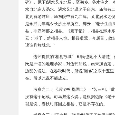
碑》。见下)涡水又东北屈，至濑乡。谷水注之。
水自北东入涡水。涡水又北迳老子庙东。庙前有
北则有老君庙，庙东院中有九井焉。又北涡水之
是永兴元年谯令长沙王阜所立。碑云：‘老子生曲
县，非汉沛郡之相县。《寰宇记》，相县在濑水东
云：‘老子，楚相县人也。相县虚荒，今属苦，故
迳谯县故城北。”
边韶提供的“相县故城”，郦氏也闹不大清楚，
氏是严谨的地理学家，对边韶所说，虽未加否定，
边韶的说法。在春秋时代，所说“濑乡”之东十五里
在。所以此说不能成立。
考察之二：《后汉书·郡国二》：“苦曰相。
没有这个记载。司马彪这么说，是根据边韶《老
就是说，春秋时陈国之相县，它是不存在的。