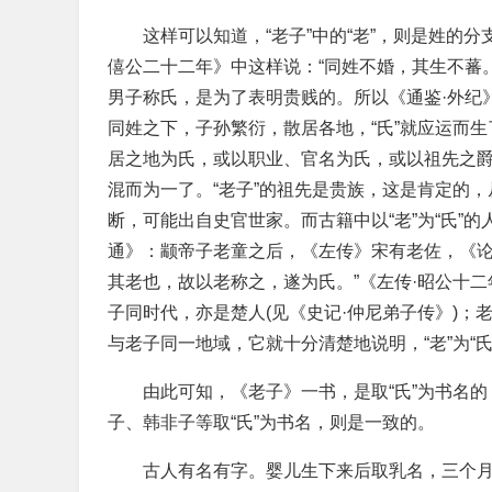
这样可以知道，“老子”中的“老”，则是姓的
僖公二十二年》中这样说：“同姓不婚，其生不蕃
男子称氏，是为了表明贵贱的。所以《通鉴·外纪
同姓之下，子孙繁衍，散居各地，“氏”就应运而生
居之地为氏，或以职业、官名为氏，或以祖先之
混而为一了。“老子”的祖先是贵族，这是肯定的
断，可能出自史官世家。而古籍中以“老”为“氏”
通》：颛帝子老童之后，《左传》宋有老佐，《
其老也，故以老称之，遂为氏。”《左传·昭公十
子同时代，亦是楚人(见《史记·仲尼弟子传》)；
与老子同一地域，它就十分清楚地说明，“老”为“
由此可知，《老子》一书，是取“氏”为书名
子、韩非子等取“氏”为书名，则是一致的。
古人有名有字。婴儿生下来后取乳名，三个