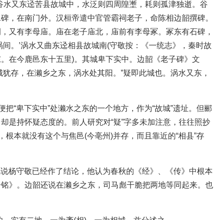
谷水又东迳苦县故城中，水泛则四周隍壍，耗则孤津独逝。谷
二碑，在南门外。汉桓帝遣中官管霸祠老子，命陈相边韶撰碑。
侧，又有李母庙。庙在老子庙北，庙前有李母冢。冢东有石碑，
涡间。’涡水又曲东迳相县故城南(守敬按：《一统志》，秦时故
。在今鹿邑东十五里)。其城卑下实中。边韶《老子碑》文
城犹存，在濑乡之东，涡水处其阳。”疑即此城也。涡水又东，
便把“卑下实中”处濑水之东的一个地方，作为“故城”遗址。但郦
却是持怀疑态度的。前人研究对“疑”字多未加注意，往往照抄
，根本就没有这个与焦邑(今亳州)并存，而且靠近的“相县”存
”此说杨守敬已经作了结论，他认为春秋的《经》、《传》中根本
子铭》。边韶还说在濑乡之东，司马彪干脆把两地等同起来。也