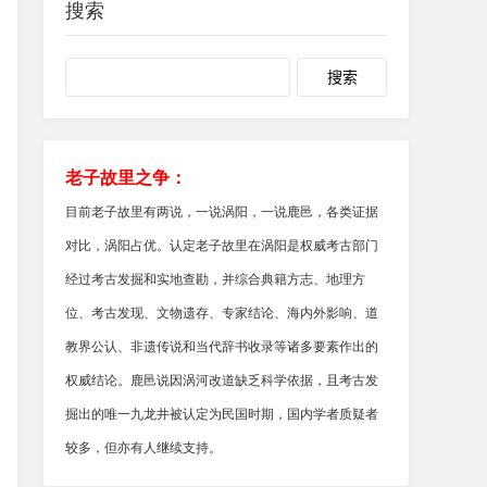
搜索
老子故里之争：
目前老子故里有两说，一说涡阳，一说鹿邑，各类证据
对比，涡阳占优。认定老子故里在涡阳是权威考古部门
经过考古发掘和实地查勘，并综合典籍方志、地理方
位、考古发现、文物遗存、专家结论、海内外影响、道
教界公认、非遗传说和当代辞书收录等诸多要素作出的
权威结论。鹿邑说因涡河改道缺乏科学依据，且考古发
掘出的唯一九龙井被认定为民国时期，国内学者质疑者
较多，但亦有人继续支持。