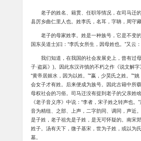
老子的姓名、籍贯、任职等情况，在司马迁的
县厉乡曲仁里人也。姓李氏，名耳，字聃，周守藏
老子的母家姓李。姓是一种族号，它是不变的
国东吴道士)曰：“李氏女所生，因母姓也。”又云：
我们知道，在我国的社会发展史上，曾有过母
子·盗跖》)。因此东汉许慎的不朽之作《说文解字
“黄帝居姬水，因为以姓。”“嬴，少昊氏之姓。”“
会女子才有姓。后来便成为族号。因此古籍中所载
母权社会的习俗。司马迁没有提到老子的父亲姓
《老子音义序》中说：“李者，宋子姓之转声也。”
音为精纽、之部、上声，二字韵同、调同，声近
是子姓，老子祖先是子姓，是无可怀疑的。南宋郑
姓子。汤有天下，微子基宋，世为子姓，或以为氏
墓。