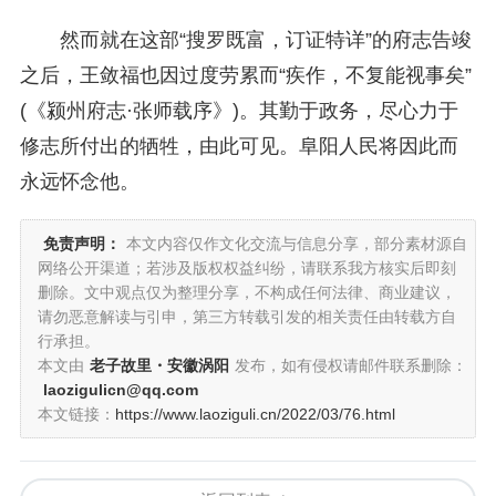
然而就在这部“搜罗既富，订证特详”的府志告竣
之后，王敛福也因过度劳累而“疾作，不复能视事矣”
(《颍州府志·张师载序》)。其勤于政务，尽心力于
修志所付出的牺牲，由此可见。阜阳人民将因此而
永远怀念他。
免责声明：
本文内容仅作文化交流与信息分享，部分素材源自
网络公开渠道；若涉及版权权益纠纷，请联系我方核实后即刻
删除。文中观点仅为整理分享，不构成任何法律、商业建议，
请勿恶意解读与引申，第三方转载引发的相关责任由转载方自
行承担。
本文由
老子故里・安徽涡阳
发布，如有侵权请邮件联系删除：
laozigulicn@qq.com
本文链接：
https://www.laoziguli.cn/2022/03/76.html