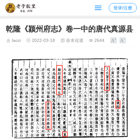
登录/注册
乾隆《颍州府志》卷一中的唐代真源县
laozi
2022-03-18
谷水论道
2644