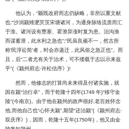
他认为，“颖既改府而志仍缺略，非所以重文献
也:“沙润颍雉淝芡茨宋塘诸河，为通身脉络流质而汇
于淮。诸河设有壅塞、霍潦异涨时复为患。治沟渔
而谋蓄泄，此水利之急也”;“民虽良顽不一，然古所
称'民淳讼简’者，时会亦递迁，此风俗之急正也”。而
且，后“二者尤有关于治术，可不缕载于志以示来兹
乎”(《颍州府志·许松佶序》)!
然而，他修志的打算尚未来得及付诸实施，就
因在颍“治行卓”，而于乾隆十四年(1749 年)“移守金
陵”(今南京)。由于他在颍州的政声很好,老百姓怀念
他,而他自己也“心怀夫颍”,期望“还治颍”(《颍州府志·
双庆序》)，因而，乾隆十五年(1750年)，他又由金
陵复知颍州。