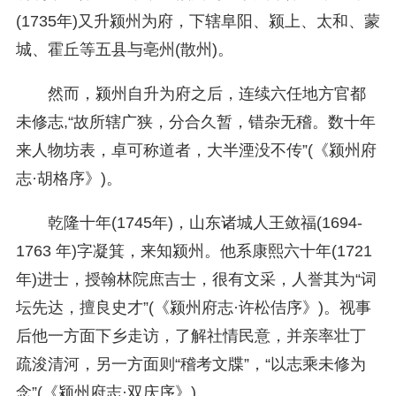
(1735年)又升颍州为府，下辖阜阳、颍上、太和、蒙
城、霍丘等五县与亳州(散州)。
然而，颍州自升为府之后，连续六任地方官都
未修志,“故所辖广狭，分合久暂，错杂无稽。数十年
来人物坊表，卓可称道者，大半湮没不传”(《颍州府
志·胡格序》)。
乾隆十年(1745年)，山东诸城人王敛福(1694-
1763 年)字凝箕，来知颍州。他系康熙六十年(1721
年)进士，授翰林院庶吉士，很有文采，人誉其为“词
坛先达，擅良史才”(《颍州府志·许松佶序》)。视事
后他一方面下乡走访，了解社情民意，并亲率壮丁
疏浚清河，另一方面则“稽考文牒”，“以志乘未修为
念”(《颍州府志·双庆序》)。