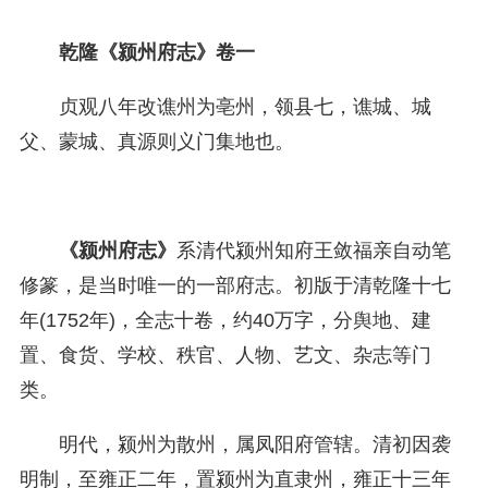
乾隆《颍州府志》卷一
贞观八年改谯州为亳州，领县七，谯城、城
父、蒙城、真源则义门集地也。
《颍州府志》
系清代颍州知府王敛福亲自动笔
修篆，是当时唯一的一部府志。初版于清乾隆十七
年(1752年)，全志十卷，约40万字，分舆地、建
置、食货、学校、秩官、人物、艺文、杂志等门
类。
明代，颍州为散州，属凤阳府管辖。清初因袭
明制，至雍正二年，置颍州为直隶州，雍正十三年