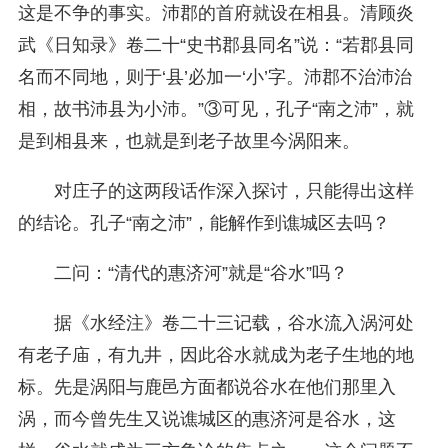
这是不争的事实。沛郡的首府就设在相县。清顾炎
武《日知录》卷二十“史书郡县同名”说：“若郡县同
名而不同地，则于‘县’必加一‘小’字。沛郡不治沛治
相，故书沛县为小沛。”③可见，孔子“南之沛”，就
是到相县来，也就是到老子故里今涡阳来。
对庄子的这两段话作深入探讨，只能得出这样
的结论。孔子“南之沛”，能解作到谯城区去吗？
二问：“清代的惠济河”就是“谷水”吗？
据《水经注》卷二十三记载，谷水流入涡河处
有老子庙，有九井，因此谷水就成为老子生地的地
标。先是涡阳与鹿邑方面都说谷水在他们那里入
涡，而今曾先生又说谯城区的惠济河是谷水，这