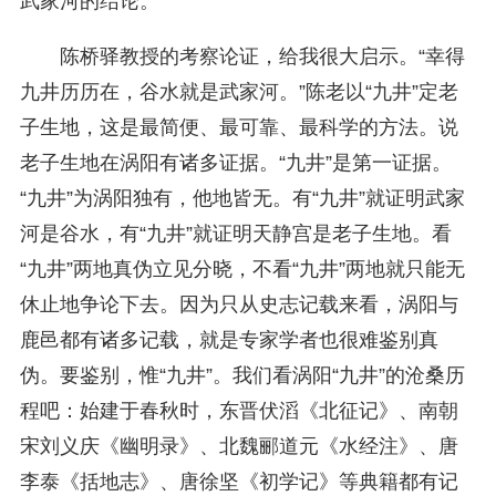
武家河的结论。”
陈桥驿教授的考察论证，给我很大启示。“幸得
九井历历在，谷水就是武家河。”陈老以“九井”定老
子生地，这是最简便、最可靠、最科学的方法。说
老子生地在涡阳有诸多证据。“九井”是第一证据。
“九井”为涡阳独有，他地皆无。有“九井”就证明武家
河是谷水，有“九井”就证明天静宫是老子生地。看
“九井”两地真伪立见分晓，不看“九井”两地就只能无
休止地争论下去。因为只从史志记载来看，涡阳与
鹿邑都有诸多记载，就是专家学者也很难鉴别真
伪。要鉴别，惟“九井”。我们看涡阳“九井”的沧桑历
程吧：始建于春秋时，东晋伏滔《北征记》、南朝
宋刘义庆《幽明录》、北魏郦道元《水经注》、唐
李泰《括地志》、唐徐坚《初学记》等典籍都有记