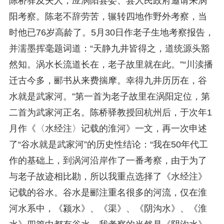
陈桥驿及夫人，应涡阳县委、县人民政府邀请来涡
阳考察。陈老不辞劳苦，辗转四地作野外考察，当
时他已76岁高龄了。5月30日作老子生地考察报告，
并濡墨挥毫题词道：“天静九井皆得之，道统源头豁
然知。涡水长流道长在，老子故里就在此。”“川渎播
迁古今多，郦书从来费揣摩。幸得九井历历在，谷
水就是武家河。”第一首为老子故里在涡阳定位，第
二首为武家河正名。陈桥驿教授回杭州后，于次年1
月作《〈水经注〉记载的淮河》一文，再一次申述
了“谷水就是武家河”的历史性结论：“我在50年代工
作的基础上，到涡河沿岸作了一番考察，由于为了
与老子故迹相比勘，所以我重点选择了《水经注》
记载的谷水。谷水是郦注重名很多的河流，仅在淮
河水系中，《颍水》、《渠》、《阴沟水》、《淮