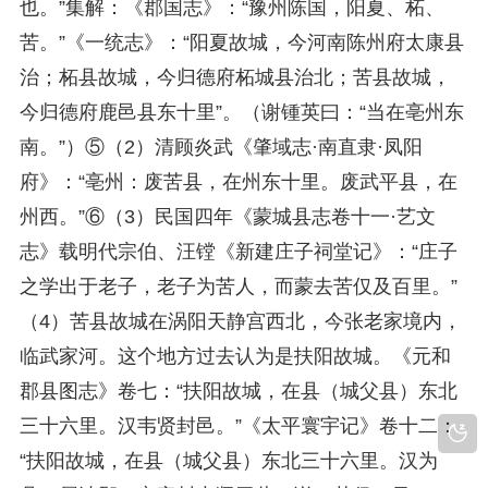
也。”集解：《郡国志》：“豫州陈国，阳夏、柘、
苦。”《一统志》：“阳夏故城，今河南陈州府太康县
治；柘县故城，今归德府柘城县治北；苦县故城，
今归德府鹿邑县东十里”。（谢锺英曰：“当在亳州东
南。”）⑤（2）清顾炎武《肇域志·南直隶·凤阳
府》：“亳州：废苦县，在州东十里。废武平县，在
州西。”⑥（3）民国四年《蒙城县志卷十一·艺文
志》载明代宗伯、汪镗《新建庄子祠堂记》：“庄子
之学出于老子，老子为苦人，而蒙去苦仅及百里。”
（4）苦县故城在涡阳天静宫西北，今张老家境内，
临武家河。这个地方过去认为是扶阳故城。《元和
郡县图志》卷七：“扶阳故城，在县（城父县）东北
三十六里。汉韦贤封邑。”《太平寰宇记》卷十二：
“扶阳故城，在县（城父县）东北三十六里。汉为