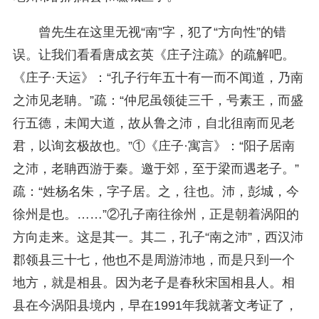
曾先生在这里无视“南”字，犯了“方向性”的错
误。让我们看看唐成玄英《庄子注疏》的疏解吧。
《庄子·天运》：“孔子行年五十有一而不闻道，乃南
之沛见老聃。”疏：“仲尼虽领徒三千，号素王，而盛
行五德，未闻大道，故从鲁之沛，自北徂南而见老
君，以询玄极故也。”①《庄子·寓言》：“阳子居南
之沛，老聃西游于秦。邀于郊，至于梁而遇老子。”
疏：“姓杨名朱，字子居。之，往也。沛，彭城，今
徐州是也。……”②孔子南往徐州，正是朝着涡阳的
方向走来。这是其一。其二，孔子“南之沛”，西汉沛
郡领县三十七，他也不是周游沛地，而是只到一个
地方，就是相县。因为老子是春秋宋国相县人。相
县在今涡阳县境内，早在1991年我就著文考证了，