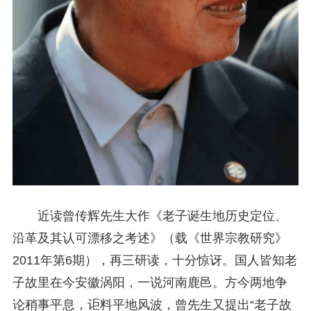
近读曾传辉先生大作《老子诞生地历史定位、
沿革及其认可漂移之考述》（载《世界宗教研究》
2011年第6期），再三研读，十分惊讶。国人皆知老
子故里在今安徽涡阳，一说河南鹿邑。方今两地争
论稍事平息，讵料平地风波，曾先生又提出“老子故