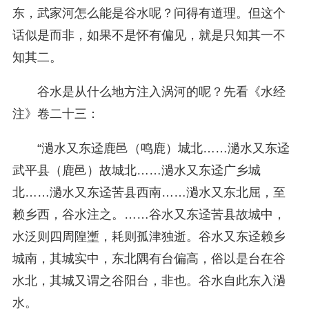
东，武家河怎么能是谷水呢？问得有道理。但这个
话似是而非，如果不是怀有偏见，就是只知其一不
知其二。
谷水是从什么地方注入涡河的呢？先看《水经
注》卷二十三：
“濄水又东迳鹿邑（鸣鹿）城北……濄水又东迳
武平县（鹿邑）故城北……濄水又东迳广乡城
北……濄水又东迳苦县西南……濄水又东北屈，至
赖乡西，谷水注之。……谷水又东迳苦县故城中，
水泛则四周隍壍，耗则孤津独逝。谷水又东迳赖乡
城南，其城实中，东北隅有台偏高，俗以是台在谷
水北，其城又谓之谷阳台，非也。谷水自此东入濄
水。