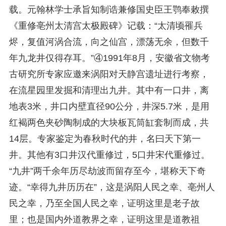
载。元翰林学士承旨知制诰兼修国史臣王鹗奉敕撰
《重修亳州太清宫太极殿碑》记载：“太清顷罹兵
烬，复值河涡合流，向之仙宫，漂荡无余，但数千
年九龙井仅得存耳。”④1991年8月，安徽省文物考
古研究所专家应邀来涡阳对天静宫遗址进行考察，
在流星园里发掘和清理出九井。其中有一口井，离
地表3米，井口内壁直径90公分，井深5.7米，是用
红褐两色夹砂陶制成的大块板瓦筒缸套制而成，共
14层。专家鉴定为春秋时代的井，名曰天下第一
井。其他有3口井汉代重修过，5口井宋代重修过。
“九井”两千余年历尽劫波而留存至今，堪称天下奇
迹。“幸得九井历历在”，这是涡阳人民之幸、亳州人
民之幸，乃至全国人民之幸，证明这里是老子故
里；也是国内外道教界之幸，证明这里是道教祖