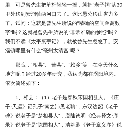
里。可是曾先生把笔杆轻轻一摇，就把“老子祠”从30
里外移到安溜镇两河口去了。这比愚公移山省力多
了。试问：这就是曾先生所说的“精确的空间距离数
字”吗？这就是曾先生所说的“非常准确的参照”吗？
我们不读《太平寰宇记》，就被曾先生忽悠了。安
溜镇哪里有什么“亳州太清宫”呢？
那么，“相县”、“苦县”、“赖乡”等，在今天什么
地方呢？经过20多年研究，我认为都在涡阳境内。
依次简述如下：
1、相县：（1）老子是春秋宋国相县人。《庄
子·天运》记孔子“南之沛见老聃”，东汉边韶《老子
碑》说老子是“楚相县人”，唐陆德明《经典释文·序
录》说老子是“陈国相人”，清姚鼐《老子章义序》说