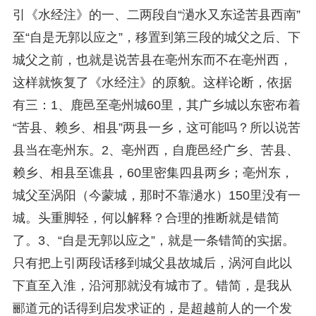
引《水经注》的一、二两段自“濄水又东迳苦县西南”
至“自是无郭以应之”，移置到第三段的城父之后、下
城父之前，也就是说苦县在亳州东而不在亳州西，
这样就恢复了《水经注》的原貌。这样论断，依据
有三：1、鹿邑至亳州城60里，其广乡城以东密布着
“苦县、赖乡、相县”两县一乡，这可能吗？所以说苦
县当在亳州东。2、亳州西，自鹿邑经广乡、苦县、
赖乡、相县至谯县，60里密集四县两乡；亳州东，
城父至涡阳（今蒙城，那时不靠濄水）150里没有一
城。头重脚轻，何以解释？合理的推断就是错简
了。3、“自是无郭以应之”，就是一条错简的实据。
只有把上引两段话移到城父县故城后，涡河自此以
下直至入淮，沿河那就没有城市了。错简，是我从
郦道元的话得到启发求证的，是超越前人的一个发