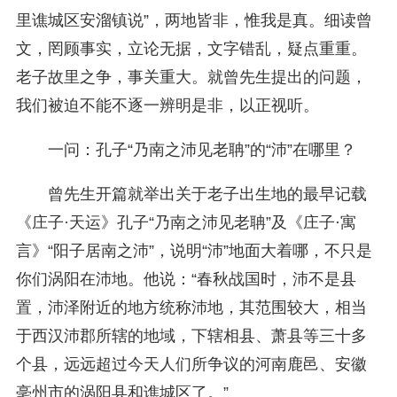
里谯城区安溜镇说”，两地皆非，惟我是真。细读曾
文，罔顾事实，立论无据，文字错乱，疑点重重。
老子故里之争，事关重大。就曾先生提出的问题，
我们被迫不能不逐一辨明是非，以正视听。
一问：孔子“乃南之沛见老聃”的“沛”在哪里？
曾先生开篇就举出关于老子出生地的最早记载
《庄子·天运》孔子“乃南之沛见老聃”及《庄子·寓
言》“阳子居南之沛”，说明“沛”地面大着哪，不只是
你们涡阳在沛地。他说：“春秋战国时，沛不是县
置，沛泽附近的地方统称沛地，其范围较大，相当
于西汉沛郡所辖的地域，下辖相县、萧县等三十多
个县，远远超过今天人们所争议的河南鹿邑、安徽
亳州市的涡阳县和谯城区了。”