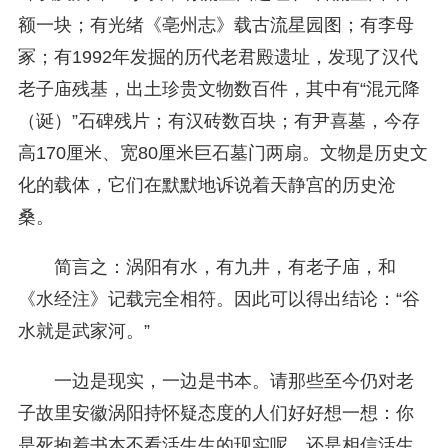
额一块；有光绪《亳州志》载古流星园图；有李母
冢；有1992年发掘的历代老君殿遗址，发现了汉代
老子庙残基，出土珍贵文物数百件，其中有“混元降
（诞）”石碑残片；有汉砖数百块；有尹喜墓，今存
高170厘米、宽80厘米巨石墓门两扇。文物是历史文
化的载体，它们在默默地诉说着天静宫的历史沧
桑。
简言之：涡阳有水，有九井，有老子庙，和
《水经注》记载完全相符。因此可以得出结论：“谷
水就是武家河。”
一边是现实，一边是书本。请那些至今仍对老
子故里安徽涡阳持怀疑态度的人们好好想一想：你
是死抱着书本不看活生生的现实呢，还是相信活生