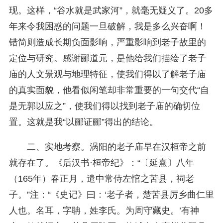
现。这样，“谷水就是武家河”，就毫无疑义了。20多
年来令我困惑的问题一旦破解，我是多么兴奋啊！
错简则造成长期负面影响，严重影响到老子故里的
定位与研究。感谢郦道元，是他给我们描绘了老子
庙的人文景观与地理特征，使我们得以了解老子庙
的真实面貌，他看似闲笔却非常重要的一句交代“自
是无郭以应之”，使我们得以找到老子庙的确切位
置。这就是我“以郦证郦”得出的结论。
二、实地考察。涡阳的老子庙早在汉桓帝之前
就存在了。《后汉书·桓帝纪》：“〔延熹〕八年
（165年）春正月，遣中常侍左悺之苦县，祠老
子。”注：“《史记》曰：‘老子者，楚苦县厉乡曲仁里
人也。名耳，字聃，姓李氏。为周守藏史。’有神