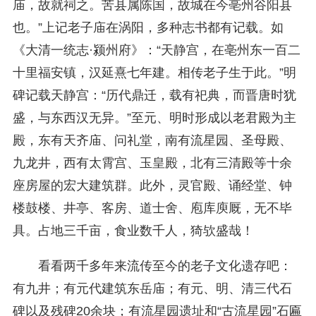
庙，故就祠之。苦县属陈国，故城在今亳州谷阳县
也。”上记老子庙在涡阳，多种志书都有记载。如
《大清一统志·颍州府》：“天静宫，在亳州东一百二
十里福安镇，汉延熹七年建。相传老子生于此。”明
碑记载天静宫：“历代鼎迁，载有祀典，而晋唐时犹
盛，与东西汉无异。”至元、明时形成以老君殿为主
殿，东有天齐庙、问礼堂，南有流星园、圣母殿、
九龙井，西有太霄宫、玉皇殿，北有三清殿等十余
座房屋的宏大建筑群。此外，灵官殿、诵经堂、钟
楼鼓楼、井亭、客房、道士舍、庖库庾厩，无不毕
具。占地三千亩，食业数千人，猗欤盛哉！
看看两千多年来流传至今的老子文化遗存吧：
有九井；有元代建筑东岳庙；有元、明、清三代石
碑以及残碑20余块；有流星园遗址和“古流星园”石匾