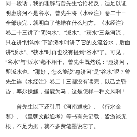
同一段话，我的理解与曾先生恰恰相反，适足以证
明惠济河不是谷水。曾先生将《水经注》卷二十三
全部读完，就明白了他错在什么地方。《水经注》
卷二十三讲了“阴沟水”、“汳水”、“获水”三条河流，
只在讲“阴沟水”下游濄水时讲了它的支流谷水，后面
讲“汳水”、“获水”时再也没有提到“谷水”了。可见，
“谷水”与“汳水”毫不相干。曾先生既然说：“惠济河，
即汳水也。”那好，怎么能说“惠济河”是“谷水”呢？曾
先生连《水经注》卷二十三都没有读完，以己之昏
昏，率尔操觚，指鹿为马，这是怎样一种文风啊！
曾先生以下还引用《河南通志》、《行水金
鉴》、《皇朝文献通考》等书有关记载，皆游谈无
根，不足为据，就不多费笔墨说它了。