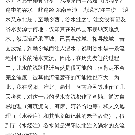
水》四篇中都有谷水，我考察的当然是《阴沟水》
篇中的谷水。此篇经‘东南至沛，为濄水’注中说：‘濄
水又东北屈，至赖乡西，谷水注之’。注文没有记及
谷水发源于何地，仅知其在襄邑县东接纳支流涣
水，然后流迳承匡城、已吾县故城、柘县故城、苦
县故城，到赖乡城而注入濄水，说明谷水是一条流
程相当长的濄水支流。因此，在历史变迁的过程
中，此水的流路播迁当然是很可能的，但肯定不会
完全湮废，被其他河流袭夺的可能性也不大。为
此，我在涡阳、淮北、亳州、河南鹿邑等地作了几
天考察，对这一带的涡水支流都作了查勘。通过自
然地理（河流流向、河床、河谷阶地等）和人文地
理（《水经注》和其他文献记载的老子故迹），得
到了《水经注》谷水就是涡阳以北注入涡水的支流