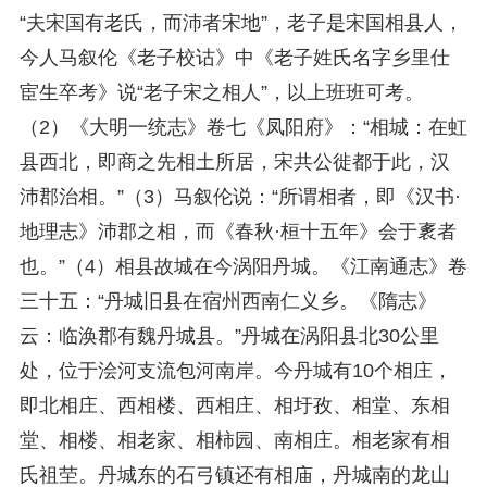
“夫宋国有老氏，而沛者宋地”，老子是宋国相县人，
今人马叙伦《老子校诂》中《老子姓氏名字乡里仕
宦生卒考》说“老子宋之相人”，以上班班可考。
（2）《大明一统志》卷七《凤阳府》：“相城：在虹
县西北，即商之先相土所居，宋共公徙都于此，汉
沛郡治相。”（3）马叙伦说：“所谓相者，即《汉书·
地理志》沛郡之相，而《春秋·桓十五年》会于袲者
也。”（4）相县故城在今涡阳丹城。《江南通志》卷
三十五：“丹城旧县在宿州西南仁义乡。《隋志》
云：临涣郡有魏丹城县。”丹城在涡阳县北30公里
处，位于浍河支流包河南岸。今丹城有10个相庄，
即北相庄、西相楼、西相庄、相圩孜、相堂、东相
堂、相楼、相老家、相柿园、南相庄。相老家有相
氏祖茔。丹城东的石弓镇还有相庙，丹城南的龙山