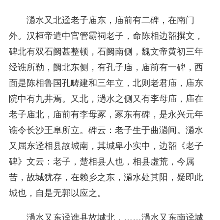
濄水又北迳老子庙东，庙前有二碑，在南门
外。汉桓帝遣中官管霸祠老子，命陈相边韶撰文，
碑北有双石阙甚整顿，石阙南侧，魏文帝黄初三年
经谯所勒，阙北东侧，有孔子庙，庙前有一碑，西
面是陈相鲁国孔畴建和三年立，北则老君庙，庙东
院中有九井焉。又北，濄水之侧又有李母庙，庙在
老子庙北，庙前有李母冢，冢东有碑，是永兴元年
谯令长沙王阜所立。碑云：老子生于曲濄间。濄水
又屈东迳相县故城南，其城卑小实中，边韶《老子
碑》文云：老子，楚相县人也，相县虚荒，今属
苦，故城犹存，在赖乡之东，濄水处其阳，疑即此
城也，自是无郭以应之。
濄水又东迳谯县故城北，……濄水又东南迳城