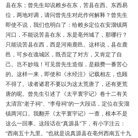
县在东；曾先生却说赖乡在东，苦县在西。东西易
位，两地对调，请问曾先生对此作何解释？曾先生
即使不说，我们也明白了：给赖乡定位在安溜镇两
河口，不能说苦县在东，东是亳州城了，那哪行？
只能说苦县在西，西是河南鹿邑。这样说，县在鹿
邑，可乡在谯城区，既否定了对方，又肯定了自
己。岂不妙哉！可见曾先生造假，是颇费一番苦心
的。这样一来，即使和《水经注》记载相左，也顾
不得了。读者诸君不要以为这太荒唐了，还有更荒
唐的呢。曾先生引述了《太平寰宇记》卷十二有关
太清宫“老子祠”、“李母祠”的一大段话，定位在安溜
镇两河口。我翻开《太平寰宇记》一查，根本不是
这么一回事。这段话在“真源县”下，有小字注云：
“西南五十九里。”也就是说真源县在亳州西南五十九