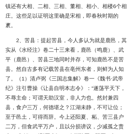
镇还有大相、二相、三相、董相、相小、相楼6个相
庄。这些足以证明这里确是宋相，即春秋时期的
袲。
2、苦县：提起苦县，今人多认为就是鹿邑，其
实从《水经注》卷二十三来看，鹿邑（鸣鹿）、武
平（鹿邑）、苦县三地同时并存，可知鹿邑不是苦
县。然自古多有记载苦县在亳州东者，则鲜为人知
了。（1）清卢弼《三国志集解》卷一《魏书·武帝
纪》注引曹操《让县自明本志令》：“遂荡平天下，
不辱主命；可谓天助汉室，非人力也。然封兼四
县，食户三万，何德堪之？江湖未静，不可让位；
至于邑土，可得而辞。今上还阳夏、柘、苦三县户
二万，但食武平万户，且以分损谤议，少减孤之责