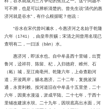
样，谷水就成为三方争论的焦点之一。这个问题不
可不辨，也是可以辨析清楚的。曾先生说“清代的惠
济河就是谷水”，有什么根据呢？他说：
“谷水在宋代曾叫濑水，今惠济河之名始于乾隆
六年（1741），由皇帝所赐；宋清之间曾用名现已
查明有二，一曰汳（bàn）水。
惠济河，即汳水也。自中牟县西十里铺，出贾
鲁河，迳祥符、陈留、杞，入归德府、睢州、石
（柘）城，至江南亳州。乾隆六年，上命查勘河
道，开浚两岸，赐名惠济。二十二年，复挑浚深
通，永资利赖。按河道旧在中牟县十五里堡，二十
六年，因黄水漫溢，淤成平陆。二十七年，于西十
里铺改建滚水坝。二十九年，因坝底高出水面，河