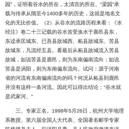
园”，证明着谷水的所在，太清宫的所在。“梁园”承
载与传承从隋至今1400多年的历史，这就是地名文
化的无比价值。（2）从谷水的流路历程来看：《水
经注》卷二十三记载的谷水首受涣水于襄邑县东，
东迳承匡城东、已吾县故城西、柘县故城东、苦县
故城东，凡流经五县。看最后从柘县故城流入苦县
故城，如说苦县是鹿邑，则为东南偏南流向；如说
苦县是涡阳，则为东南偏东流向。试问：源于河南
省的河流有东南偏南流向的吗？何况从柘县到鹿邑
并没有这样一条河流。因此可以得出结论：“谷水就
是武家河。”
三、专家正名。1998年5月26日，杭州大学地理
系教授、第六届全国人大代表、全国著名郦学专家