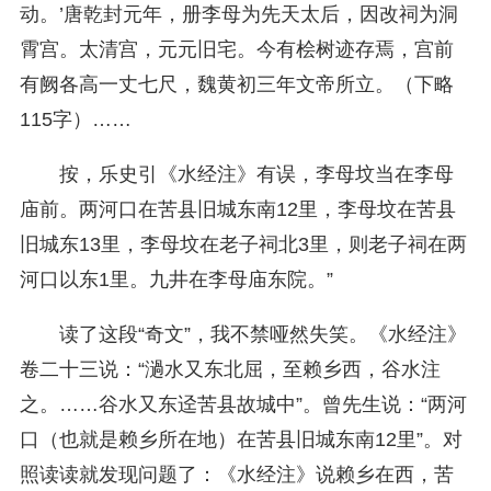
动。’唐乾封元年，册李母为先天太后，因改祠为洞
霄宫。太清宫，元元旧宅。今有桧树迹存焉，宫前
有阙各高一丈七尺，魏黄初三年文帝所立。（下略
115字）……
按，乐史引《水经注》有误，李母坟当在李母
庙前。两河口在苦县旧城东南12里，李母坟在苦县
旧城东13里，李母坟在老子祠北3里，则老子祠在两
河口以东1里。九井在李母庙东院。”
读了这段“奇文”，我不禁哑然失笑。《水经注》
卷二十三说：“濄水又东北屈，至赖乡西，谷水注
之。……谷水又东迳苦县故城中”。曾先生说：“两河
口（也就是赖乡所在地）在苦县旧城东南12里”。对
照读读就发现问题了：《水经注》说赖乡在西，苦