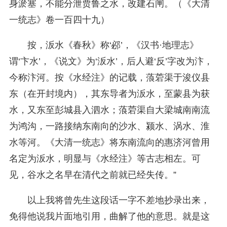
身淤塞，不能分泄贾鲁之水，改建石闸。（《大清
一统志》卷一百四十九）
按，汳水《春秋》称‘邲’，《汉书·地理志》
谓‘卞水’，《说文》为‘汳水’，后人避‘反’字改为汴，
今称汴河。按《水经注》的记载，蒗菪渠于浚仪县
东（在开封境内），其东导者为汳水，至蒙县为获
水，又东至彭城县入泗水；蒗菪渠自大梁城南南流
为鸿沟，一路接纳东南向的沙水、颍水、涡水、淮
水等河。《大清一统志》将东南流向的惠济河曾用
名定为汳水，明显与《水经注》等古志相左。可
见，谷水之名早在清代之前就已经失传。”
以上我将曾先生这段话一字不差地抄录出来，
免得他说我片面地引用，曲解了他的意思。就是这