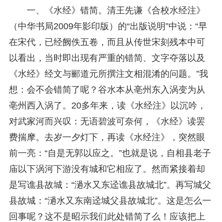
一、《水经》错简。清王先谦《合校水经注》
（中华书局2009年影印版）的“出版说明”中说：“早
在宋代，已经阙佚五卷，而且从传世宋刻残本中可
以看出，当时即出现有严重的错简、文字夺落以及
《水经》经文与郦道元所撰注文相混淆的问题。”我
想：会不会错简了呢？谷水本从亳州东入涡变为从
亳州西入涡了。20多年来，读《水经注》以沉吟，
对武家河而兴叹：无语碧波可奈何，《水经》读罢
费揣摩。去岁一夕灯下，再读《水经注》，突然眼
前一亮：“自是无郭以应之。”也就是说，自相县老子
庙以下涡河下游没有城和它相应了。然而紧接着却
是写谯县故城：“濄水又东迳谯县故城北”。再写城父
县故城：“濄水又东南迳城父县故城北”。这是怎么一
回事呢？这不是昭示我们此处错简了么！应该把上