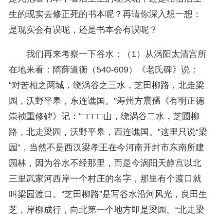
生的现实去修正死的书本呢？再请你深入想一想：
是现实会有误呢，还是书本会有误呢？
我们再来考察一下谷水：（1）从涡阳太清宫所
在地来看：隋薛道衡（540-609）《老氏碑》说：
“对苦相之两城，绕涡谷之三水，芝田柳路，北走梁
园，沃野平皋，东连谯国。”寿州方震孺《有明正德
崇祯重修碑》记：“□□□□山，绕涡谷二水，芝圃柳
路，北走梁园，沃野平皋，西连谯国。”这里只说“梁
园”，当然不是西汉梁孝王在今河南开封市东南所建
园林，因为谷水不经那里，而是今涡阳天静宫以北
三里武家河西岸一个村庄的名字，那里有个渡口就
叫梁园渡口。“芝田柳路”是写谷水沿河风光，良田生
芝，岸柳成行，向北第一个地方即是梁园。“北走梁