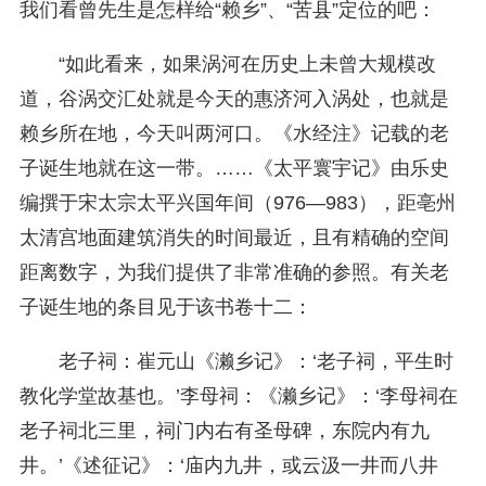
我们看曾先生是怎样给“赖乡”、“苦县”定位的吧：
“如此看来，如果涡河在历史上未曾大规模改
道，谷涡交汇处就是今天的惠济河入涡处，也就是
赖乡所在地，今天叫两河口。《水经注》记载的老
子诞生地就在这一带。……《太平寰宇记》由乐史
编撰于宋太宗太平兴国年间（976—983），距亳州
太清宫地面建筑消失的时间最近，且有精确的空间
距离数字，为我们提供了非常准确的参照。有关老
子诞生地的条目见于该书卷十二：
老子祠：崔元山《濑乡记》：‘老子祠，平生时
教化学堂故基也。’李母祠：《濑乡记》：‘李母祠在
老子祠北三里，祠门内右有圣母碑，东院内有九
井。’《述征记》：‘庙内九井，或云汲一井而八井