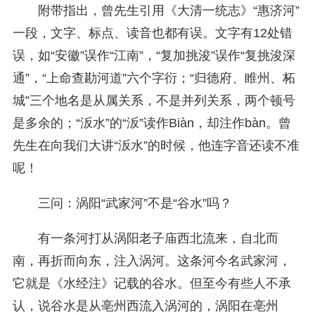
附带指出，曾先生引用《大清一统志》“惠济河”
一段，文字、标点、读音也都有误。文字有12处错
误，如“安徽”误作“江南”，“复加挑浚”误作“复挑浚深
通”，“上命查勘河道”六个字衍；“归德府、睢州、柘
城”三个地名是从属关系，不是并列关系，两个顿号
是多余的；“汳水”的“汳”读作Biàn，却注作bàn。曾
先生在向我们大讲“汳水”的时候，他连字音还读不准
呢！
三问：涡阳“武家河”不是“谷水”吗？
有一条河打从涡阳老子庙西北流来，自北而
南，再折而向东，注入涡河。这条河今名武家河，
它就是《水经注》记载的谷水。但至今有些人不承
认，说谷水是从亳州西流入涡河的，涡阳在亳州