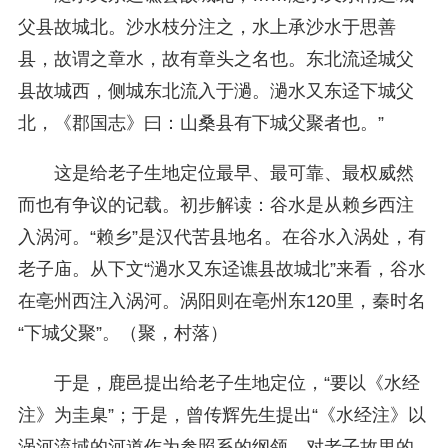
父县故城北。沙水枝分注之，水上承沙水于思善
县，故谓之章水，故有章头之名也。东北流迳城父
县故城西，侧城东北流入于濄。濄水又东迳下城父
北，《郡国志》曰：山桑县有下城父聚者也。”
这是给老子生地定位最早、最可靠、最权威然
而也有争议的记载。初步解读：谷水是从赖乡西注
入涡河。“赖乡”是汉代苦县地名。在谷水入涡处，有
老子庙。从下文“濄水又东迳谯县故城北”来看，谷水
在亳州西注入涡河。涡阳则在亳州东120里，秦时名
“下城父聚”。（聚，村落）
于是，鹿邑提出给老子生地定位，“要以《水经
注》为圭臬”；于是，曾传辉先生提出“《水经注》以
涡河流域的河道作为参照系的纲领，对老子故里的