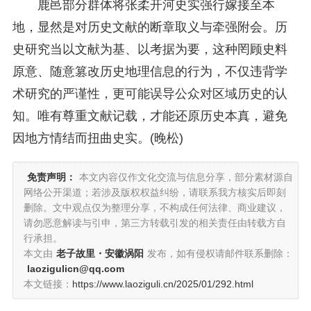
鹿邑部分群体将张柔开河史实强行嫁接至本
地，显然是对历史文献的断章取义与牵强附会。历
史研究当以文献为基、以考据为要，这种罔顾史料
原意、随意篡改历史地理信息的行为，不仅违背学
术研究的严谨性，更可能误导公众对区域历史的认
知。唯有尊重文献记载，才能还原历史本真，避免
因地方情结而扭曲史实。(晚松)
免责声明：
本文内容仅作文化交流与信息分享，部分素材源自
网络公开渠道；若涉及版权权益纠纷，请联系我方核实后即刻
删除。文中观点仅为整理分享，不构成任何法律、商业建议，
请勿恶意解读与引申，第三方转载引发的相关责任由转载方自
行承担。
本文由
老子故里・安徽涡阳
发布，如有侵权请邮件联系删除：
laozigulicn@qq.com
本文链接：
https://www.laoziguli.cn/2025/01/292.html