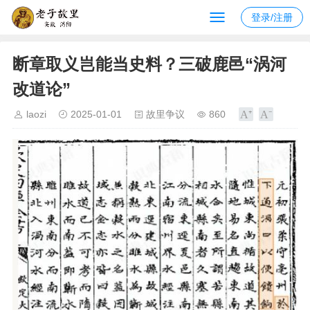
登录/注册
断章取义岂能当史料？三破鹿邑“涡河
改道论”
laozi
2025-01-01
故里争议
860