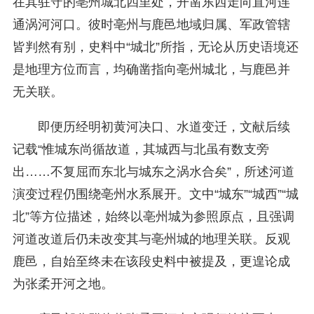
在其驻守的亳州城北四里处，开凿东西走向直河连
通涡河河口。彼时亳州与鹿邑地域归属、军政管辖
皆判然有别，史料中“城北”所指，无论从历史语境还
是地理方位而言，均确凿指向亳州城北，与鹿邑并
无关联。
即便历经明初黄河决口、水道变迁，文献后续
记载“惟城东尚循故道，其城西与北虽有数支旁
出……不复屈而东北与城东之涡水合矣”，所述河道
演变过程仍围绕亳州水系展开。文中“城东”“城西”“城
北”等方位描述，始终以亳州城为参照原点，且强调
河道改道后仍未改变其与亳州城的地理关联。反观
鹿邑，自始至终未在该段史料中被提及，更遑论成
为张柔开河之地。