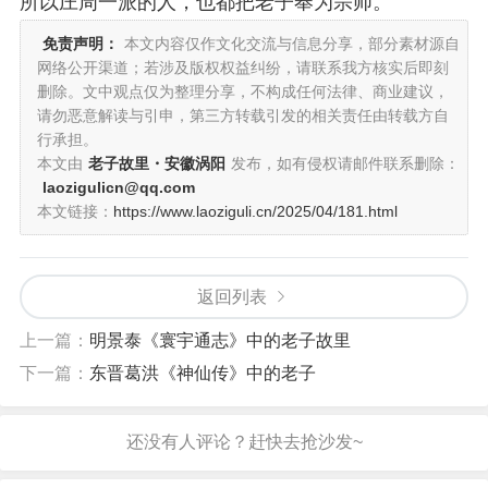
所以庄周一派的人，也都把老子奉为宗师。
免责声明：
本文内容仅作文化交流与信息分享，部分素材源自
网络公开渠道；若涉及版权权益纠纷，请联系我方核实后即刻
删除。文中观点仅为整理分享，不构成任何法律、商业建议，
请勿恶意解读与引申，第三方转载引发的相关责任由转载方自
行承担。
本文由
老子故里・安徽涡阳
发布，如有侵权请邮件联系删除：
laozigulicn@qq.com
本文链接：
https://www.laoziguli.cn/2025/04/181.html
返回列表
上一篇：
明景泰《寰宇通志》中的老子故里
下一篇：
东晋葛洪《神仙传》中的老子