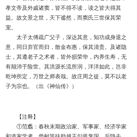
孝文帝及外戚诸窦，皆不得不读，读之皆大得其
益。故文景之世，天下谧然，而窦氏三世保其荣
宠。
太子太傅疏广父子，深达其意，知功成身退之
意，同日弃官而归，散金布惠，保其清贵。及诸隐
士，其遵老子之术者，皆外损荣华，内养生寿，无
有颠沛于险世。其洪源长流所润，洋洋如此，岂非
乾坤所定，万世之师表哉。故庄周之徒，莫不以老
子为宗也。（出《神仙传》）
【注释】
①范蠡：春秋末期政治家、军事家、经济学家
和道家学者。曾献策扶助越王勾践复国，后隐去。