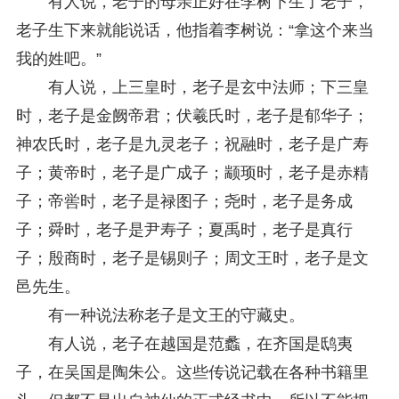
有人说，老子的母亲正好在李树下生了老子，
老子生下来就能说话，他指着李树说：“拿这个来当
我的姓吧。”
有人说，上三皇时，老子是玄中法师；下三皇
时，老子是金阙帝君；伏羲氏时，老子是郁华子；
神农氏时，老子是九灵老子；祝融时，老子是广寿
子；黄帝时，老子是广成子；颛顼时，老子是赤精
子；帝喾时，老子是禄图子；尧时，老子是务成
子；舜时，老子是尹寿子；夏禹时，老子是真行
子；殷商时，老子是锡则子；周文王时，老子是文
邑先生。
有一种说法称老子是文王的守藏史。
有人说，老子在越国是范蠡，在齐国是鸱夷
子，在吴国是陶朱公。这些传说记载在各种书籍里