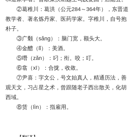
②葛稚川：葛洪（公元284～364年），东晋道
教学者、著名炼丹家、医药学家。字稚川，自号抱
朴子。
③广颡（sǎng）：脑门宽，额头大。
④金醴（lǐ）：美酒。
⑤噆（zǎn）：叼；衔。咬；叮。
⑥翕（xī）：合拢，收敛。
⑦尹喜：字文公，号文始真人，精通历法，善
观天文，习占星之术，曾跟随老子西出散关，化胡
西域。
⑧赁（lìn）：指雇用。