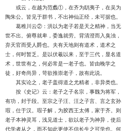
或云，在越为范蠡①，在齐为鸱夷子，在吴为
陶朱公。皆见于群书，不出神仙正经，未可据也。
葛稚川云②：洪以为老子若是天之精神，当无
世不出。俯尊就卑，委逸就劳。背清澄而入臭浊，
弃天官而受人爵也。夫有天地则有道术，道术之
士，何时暂乏。是以伏羲以来，至于三代，显名道
术，世世有之，何必常是一老子也。皆由晚学之
徒，好奇尚异，苛欲推崇老子，故有此说。
其实论之，老子盖得道之尤精者，非异类也。
按《史记》云：老子之子名宗，事魏为将军，
有功，封于段。至宗之子汪、汪之子言、言之玄孙
瑕，仕于汉。瑕子解，为胶西王太傅，家于齐。则
老子本神灵耳，浅见道士，欲以老子为神异，使后
代学者从之，而不知此更使不信长生之可学也。何