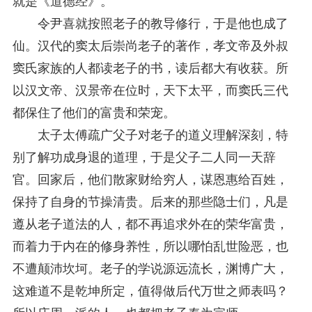
就是《道德经》。
令尹喜就按照老子的教导修行，于是他也成了
仙。汉代的窦太后崇尚老子的著作，孝文帝及外叔
窦氏家族的人都读老子的书，读后都大有收获。所
以汉文帝、汉景帝在位时，天下太平，而窦氏三代
都保住了他们的富贵和荣宠。
太子太傅疏广父子对老子的道义理解深刻，特
别了解功成身退的道理，于是父子二人同一天辞
官。回家后，他们散家财给穷人，谋恩惠给百姓，
保持了自身的节操清贵。后来的那些隐士们，凡是
遵从老子道法的人，都不再追求外在的荣华富贵，
而着力于内在的修身养性，所以哪怕乱世险恶，也
不遭颠沛坎坷。老子的学说源远流长，渊博广大，
这难道不是乾坤所定，值得做后代万世之师表吗？