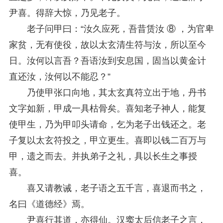
尹喜。得辞大惊，乃见老子。
老子问甲曰：“汝久应死，吾昔赁汝 ⑧ ，为官卑
家贫，无有使役，故以太玄清生符与汝，所以至今
日。汝何以言吾？吾语汝到安息国，固当以黄金计
直还汝，汝何以不能忍？”
乃使甲张口向地，其太玄真符立出于地，丹书
文字如新，甲成一具枯骨矣。喜知老子神人，能复
使甲生，乃为甲叩头请命，乞为老子出钱还之。老
子复以太玄符投之，甲立更生。喜即以钱二百万与
甲，遗之而去。并执弟子之礼，具以长生之事授
喜。
喜又请教诫，老子语之五千言，喜退而书之，
名曰《道德经》焉。
尹喜行其道，亦得仙。汉窦太后信老子之言，