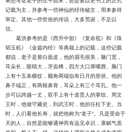
果想考证老子的生平始末，还是要以史书上的正式
记载为主，并参考一些神仙的经传秘文，用来参祥
审定。其他一些世俗的传说，大多荒诞，不足以
信。
葛洪参考的是《西升中胎》《复命苞》和《珠
韬玉机》《金篇内经》等典籍上的记载，这些记载
都说，老子是黄白面皮，他的眉毛很美，脑门宽，
耳朵长，眼睛大，牙齿稀，四方大口厚嘴唇。脑门
上有十五条横纹，额角两端似有日月的形状。他的
鼻子端正，有两根鼻骨，耳朵上有三个耳孔。他一
步可以跨越一丈，双手上有十道贵人的掌纹。周文
王时，他做守藏史，到武王时，他担任柱下史。当
时，人们看他长寿，就把他称为“老子”。凡是受命于
天的人，自然是能够通神而有远见卓识，禀赋气质