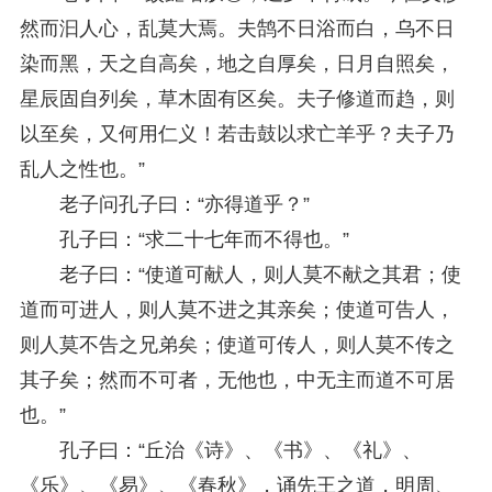
然而汩人心，乱莫大焉。夫鹄不日浴而白，乌不日
染而黑，天之自高矣，地之自厚矣，日月自照矣，
星辰固自列矣，草木固有区矣。夫子修道而趋，则
以至矣，又何用仁义！若击鼓以求亡羊乎？夫子乃
乱人之性也。”
老子问孔子曰：“亦得道乎？”
孔子曰：“求二十七年而不得也。”
老子曰：“使道可献人，则人莫不献之其君；使
道而可进人，则人莫不进之其亲矣；使道可告人，
则人莫不告之兄弟矣；使道可传人，则人莫不传之
其子矣；然而不可者，无他也，中无主而道不可居
也。”
孔子曰：“丘治《诗》、《书》、《礼》、
《乐》、《易》、《春秋》，诵先王之道，明周、