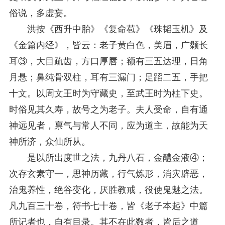
俗说，多虚妄。
洪按《西升中胎》《复命苞》《珠韬玉机》及
《金篇内经》，皆云：老子黄白色，美眉，广颡长
耳③，大目疏齿，方口厚唇；额有三五达理，日角
月悬；鼻纯骨双柱，耳有三漏门；足蹈二五，手把
十文。以周文王时为守藏史，至武王时为柱下史。
时俗见其久寿，故号之为老子。夫人受命，自有通
神远见者，禀气与常人不同，应为道主，故能为天
神所济，众仙所从。
是以所出度世之法，九丹八石，金醴金液④；
次存玄素守一，思神历藏，行气炼形，消灾辟恶，
治鬼养性，绝谷变化，厌胜教戒，役使鬼魅之法。
凡九百三十卷，符书七十卷，皆《老子本起》中篇
所记者也，自有目录。其不在此数者，皆后之道