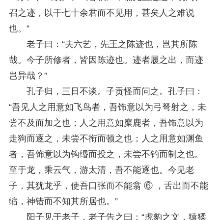
召之迹，以干七十余君而不见用，甚矣人之难说
也。”
老子曰：“夫六艺，先王之陈迹也，岂其所陈
哉。今子所修者，皆因陈迹也。迹者履之出，而迹
岂异哉？”
孔子归，三日不谈。子贡怪而问之。孔子曰：
“吾见人之用意如飞鸟者，吾饰意以为弓弩射之，未
尝不及而加之也；人之用意如糜鹿者，吾饰意以为
走狗而逐之，未尝不衔而顿之也；人之用意如渊鱼
者，吾饰意以为钩缗而投之，未尝不钓而制之也。
至于龙，乘云气，游太清，吾不能逐也。今见老
子，其犹龙乎，使吾口张而不能翕 ⑥ ，舌出而不能
缩，神错而不知其所居也。”
阳子见于老子，老子告之曰：“虎豹之文，猿猱