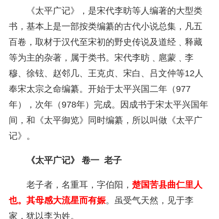
《太平广记》，是宋代李昉等人编著的大型类
书，基本上是一部按类编纂的古代小说总集，凡五
百卷，取材于汉代至宋初的野史传说及道经﹑释藏
等为主的杂著，属于类书。宋代李昉﹑扈蒙﹑李
穆、徐铉、赵邻几、王克贞、宋白、吕文仲等12人
奉宋太宗之命编纂。开始于太平兴国二年（977
年），次年（978年）完成。因成书于宋太平兴国年
间，和《太平御览》同时编纂，所以叫做《太平广
记》。
《太平广记》 卷一 老子
老子者，名重耳，字伯阳，
楚国苦县曲仁里人
也。其母感大流星而有娠
。虽受气天然，见于李
家，犹以李为姓。