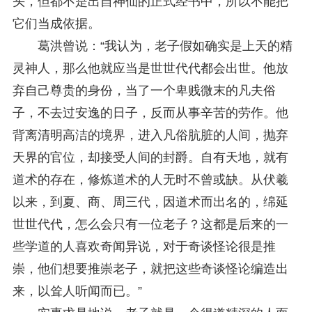
头，但都不是出自神仙的正式经书中，所以不能把
它们当成依据。
葛洪曾说：“我认为，老子假如确实是上天的精
灵神人，那么他就应当是世世代代都会出世。他放
弃自己尊贵的身份，当了一个卑贱微末的凡夫俗
子，不去过安逸的日子，反而从事辛苦的劳作。他
背离清明高洁的境界，进入凡俗肮脏的人间，抛弃
天界的官位，却接受人间的封爵。自有天地，就有
道术的存在，修炼道术的人无时不曾或缺。从伏羲
以来，到夏、商、周三代，因道术而出名的，绵延
世世代代，怎么会只有一位老子？这都是后来的一
些学道的人喜欢奇闻异说，对于奇谈怪论很是推
崇，他们想要推崇老子，就把这些奇谈怪论编造出
来，以耸人听闻而已。”