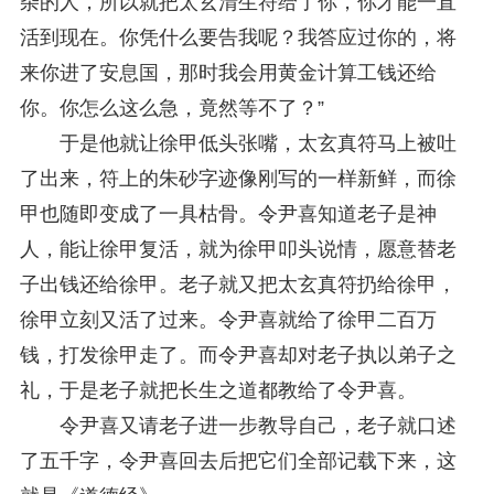
杂的人，所以就把太玄清生符给了你，你才能一直
活到现在。你凭什么要告我呢？我答应过你的，将
来你进了安息国，那时我会用黄金计算工钱还给
你。你怎么这么急，竟然等不了？”
于是他就让徐甲低头张嘴，太玄真符马上被吐
了出来，符上的朱砂字迹像刚写的一样新鲜，而徐
甲也随即变成了一具枯骨。令尹喜知道老子是神
人，能让徐甲复活，就为徐甲叩头说情，愿意替老
子出钱还给徐甲。老子就又把太玄真符扔给徐甲，
徐甲立刻又活了过来。令尹喜就给了徐甲二百万
钱，打发徐甲走了。而令尹喜却对老子执以弟子之
礼，于是老子就把长生之道都教给了令尹喜。
令尹喜又请老子进一步教导自己，老子就口述
了五千字，令尹喜回去后把它们全部记载下来，这