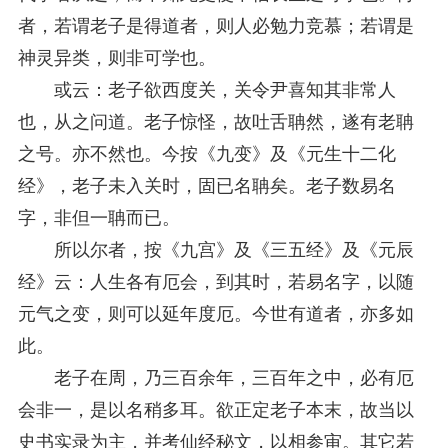
者，若谓老子是得道者，则人必勉力竞慕；若谓是
神灵异类，则非可学也。
或云：老子欲西度关，关令尹喜知其非常人
也，从之问道。老子惊怪，故吐舌聃然，遂有老聃
之号。亦不然也。今按《九变》及《元生十二化
经》，老子未入关时，固已名聃矣。老子数易名
字，非但一聃而已。
所以尔者，按《九宫》及《三五经》及《元辰
经》云：人生各有厄会，到其时，若易名字，以随
元气之变，则可以延年度厄。今世有道者，亦多如
此。
老子在周，乃三百余年，三百年之中，必有厄
会非一，是以名稍多耳。欲正定老子本末，故当以
史书实录为主，并考仙经秘文，以相参审。其它若