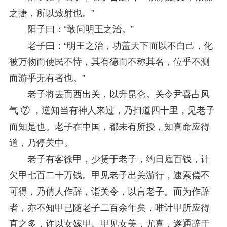
之捷，所以致射也。”
阳子曰：“敢问明王之治。”
老子曰：“明王之治，功盖天下而以不自己，化
被万物而使民不恃，其有德而不称其名，位乎不测
而游乎无有者也。”
老子将去而西出关，以升昆仑。关令尹喜占风
气 ⑦ ，逆知当有神人来过，乃扫道四十里，见老子
而知是也。老子在中国，都未有所授，知喜命应得
道，乃停关中。
老子有客徐甲，少赁于老子，约日雇百钱，计
欠甲七百二十万钱。甲见老子出关游行，速索偿不
可得，乃倩人作辞，诣关令，以言老子。而为作辞
者，亦不知甲已随老子二百余年矣，唯计甲所应得
直之多，许以女嫁甲。甲见女美，尤喜，遂通辞于