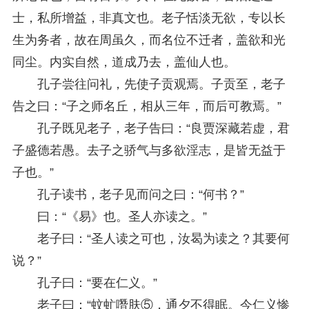
士，私所增益，非真文也。老子恬淡无欲，专以长
生为务者，故在周虽久，而名位不迁者，盖欲和光
同尘。内实自然，道成乃去，盖仙人也。
孔子尝往问礼，先使子贡观焉。子贡至，老子
告之曰：“子之师名丘，相从三年，而后可教焉。”
孔子既见老子，老子告曰：“良贾深藏若虚，君
子盛德若愚。去子之骄气与多欲淫志，是皆无益于
子也。”
孔子读书，老子见而问之曰：“何书？”
曰：“《易》也。圣人亦读之。”
老子曰：“圣人读之可也，汝曷为读之？其要何
说？”
孔子曰：“要在仁义。”
老子曰：“蚊虻噆肤⑤，通夕不得眠。今仁义惨