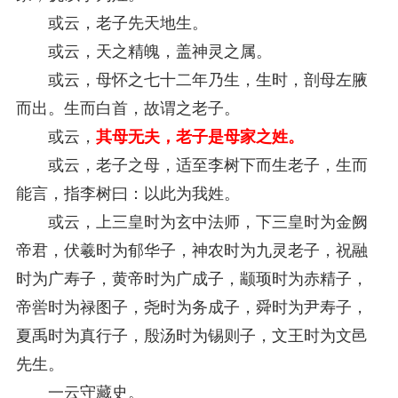
或云，老子先天地生。
或云，天之精魄，盖神灵之属。
或云，母怀之七十二年乃生，生时，剖母左腋
而出。生而白首，故谓之老子。
或云，
其母无夫，老子是母家之姓。
或云，老子之母，适至李树下而生老子，生而
能言，指李树曰：以此为我姓。
或云，上三皇时为玄中法师，下三皇时为金阙
帝君，伏羲时为郁华子，神农时为九灵老子，祝融
时为广寿子，黄帝时为广成子，颛顼时为赤精子，
帝喾时为禄图子，尧时为务成子，舜时为尹寿子，
夏禹时为真行子，殷汤时为锡则子，文王时为文邑
先生。
一云守藏史。