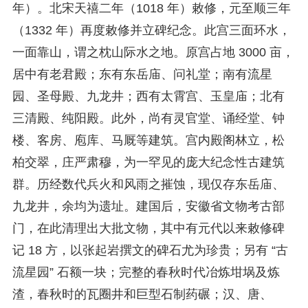
年）。北宋天禧二年（1018 年）敕修，元至顺三年
（1332 年）再度敕修并立碑纪念。此宫三面环水，
一面靠山，谓之枕山际水之地。原宫占地 3000 亩，
居中有老君殿；东有东岳庙、问礼堂；南有流星
园、圣母殿、九龙井；西有太霄宫、玉皇庙；北有
三清殿、纯阳殿。此外，尚有灵官堂、诵经堂、钟
楼、客房、庖库、马厩等建筑。宫内殿阁林立，松
柏交翠，庄严肃穆，为一罕见的庞大纪念性古建筑
群。历经数代兵火和风雨之摧蚀，现仅存东岳庙、
九龙井，余均为遗址。建国后，安徽省文物考古部
门，在此清理出大批文物，其中有元代以来敕修碑
记 18 方，以张起岩撰文的碑石尤为珍贵；另有 “古
流星园” 石额一块；完整的春秋时代冶炼坩埚及炼
渣，春秋时的瓦圈井和巨型石制药碾；汉、唐、