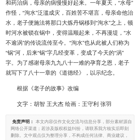
和药治病，母亲的病慢慢好起来。一年夏天，“水母”
作怪，“洵水”泛滥成灾，百姓苦不堪言，母亲命他治
水，老子便施法将那口大炼丹锅移到“洵水”之上，顿
时河水被锁在锅中，变得温顺起来，不再漫堤，“水
不逾涡”的传说流传至今。“洵水”也从此被人们称为
“锅”河，后来“锅”字几经变革，变成了今天的“涡”
字。为了感谢母亲九九八十一难的孕育之恩，老子
就写下了八十一章的《道德经》，以示纪念。
根据《老子的故事》改编
文字：胡智 王大杰 绘画：王守利 张羽
免责声明：
本文内容仅作文化交流与信息分享，部分素材源自
网络公开渠道；若涉及版权权益纠纷，请联系我方核实后即刻
删除。文中观点仅为整理分享，不构成任何法律、商业建议，