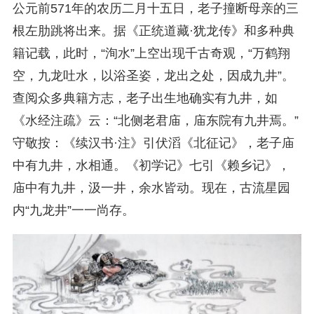
公元前571年的农历二月十五日，老子撞断母亲的三
根左肋跳将出来。据《正统道藏·犹龙传》和多种典
籍记载，此时，“洵水”上空出现千古奇观，“万鹤翔
空，九龙吐水，以浴圣姿，龙出之处，因成九井”。
查阅众多典籍方志，老子出生地确实有九井，如
《水经注疏》云：“北侧老君庙，庙东院有九井焉。”
守敬按：《续汉书·注》引伏滔《北征记》，老子庙
中有九井，水相通。《初学记》七引《赖乡记》，
庙中有九井，汲一井，余水皆动。现在，古流星园
内“九龙井”一一尚存。