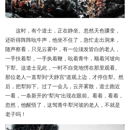
这时，有个道士，正在静坐。忽然天色骤变，
还听得阵阵吆牛声，他坐不住了，急忙走出洞来，
随声察看，只见云雾中，有一位须发皆白的老人，
一手扶着犁，一手执着鞭，吆着青牛，顺着河坡向
下犁。这道士见此，一时不自觉地愣在那里观看。
那位老人一直犁到“天静宫”道观上边，才停住犁。然
后，把犁卸下。过了一会儿，云开雾散，道士跑近
一看，一条新开的“犁沟”出现在眼前。看着，看着，
忽然，他醒悟了，这驾青牛犁河坡的老人，不就是
老子吗！