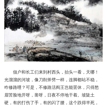
佃户和长工们来到村西头，抬头一看，天哪！
光溜溜的河坡，像刀削斧劈一样，连脚都站不稳，
咋修路哩？可是，不修路活阎王岂能罢休，只得愁
眉苦脸地开呀，凿呀，日夜不停地干着。坡陡土
硬，有的打伤了手，有的闪了腰，这个跌得半死，