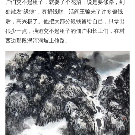
户们交不起租子，就耍了个花招：说是要修路，到
处散发“缘簿”，募捐钱财。活阎王骗来了许多银钱
后，高兴极了。他把大部分银钱留给自己，只拿出
很少一点，强迫交不起租子的佃户和长工们，在村
西边那段涡河河坡上修路。