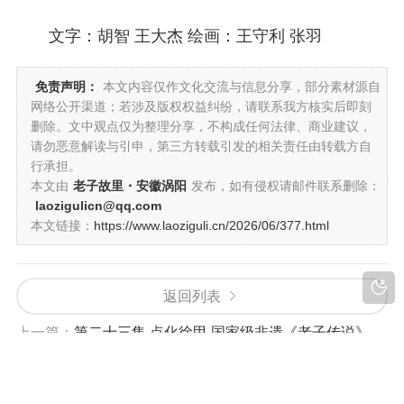
文字：胡智 王大杰 绘画：王守利 张羽
免责声明：
本文内容仅作文化交流与信息分享，部分素材源自
网络公开渠道；若涉及版权权益纠纷，请联系我方核实后即刻
删除。文中观点仅为整理分享，不构成任何法律、商业建议，
请勿恶意解读与引申，第三方转载引发的相关责任由转载方自
行承担。
本文由
老子故里・安徽涡阳
发布，如有侵权请邮件联系删除：
laozigulicn@qq.com
本文链接：
https://www.laoziguli.cn/2026/06/377.html
返回列表
上一篇：
第二十三集 点化徐甲 国家级非遗《老子传说》
下一篇：
第二十一集 天静宫的由来 国家级非遗《老子传说》