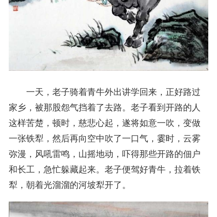
一天，老子骑着青牛外出讲学回来，正好路过
家乡，被那股怨气挡着了去路。老子看到开路的人
这样苦楚，顿时，慈悲心起，遂将如意一吹，变做
一张铁犁，然后再向空中吹了一口气，霎时，云雾
弥漫，风吼雷鸣，山摇地动，吓得那些开路的佃户
和长工，急忙躲藏起来。老子便驾好青牛，拉着铁
犁，朝着光溜溜的河坡犁开了。