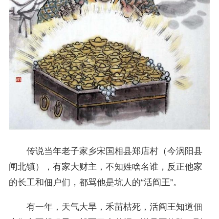
传说当年老子家乡宋国相县郑店村（今涡阳县
闸北镇），有家大财主，不知姓啥名谁，反正他家
的长工和佃户们，都骂他是坑人的“活阎王”。
有一年，天气大旱，禾苗枯死，活阎王知道佃