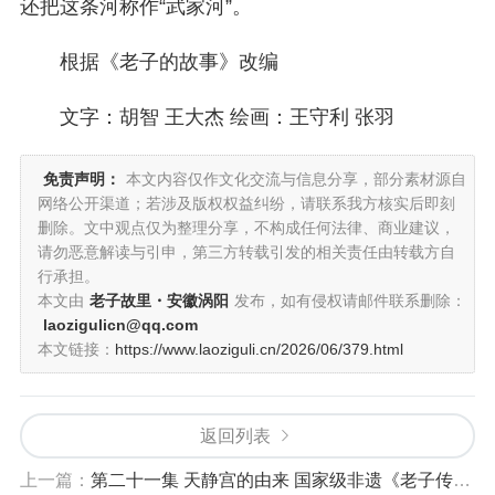
还把这条河称作“武家河”。
根据《老子的故事》改编
文字：胡智 王大杰 绘画：王守利 张羽
免责声明：
本文内容仅作文化交流与信息分享，部分素材源自
网络公开渠道；若涉及版权权益纠纷，请联系我方核实后即刻
删除。文中观点仅为整理分享，不构成任何法律、商业建议，
请勿恶意解读与引申，第三方转载引发的相关责任由转载方自
行承担。
本文由
老子故里・安徽涡阳
发布，如有侵权请邮件联系删除：
laozigulicn@qq.com
本文链接：
https://www.laoziguli.cn/2026/06/379.html
返回列表
上一篇：
第二十一集 天静宫的由来 国家级非遗《老子传说》