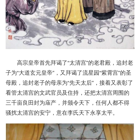
高宗皇帝首先拜谒了“太清宫”的老君殿，追封老
子为“大道玄元皇帝”，又拜谒了流星园“紫霄宫”的圣
母殿，追封老子的母亲为“先天太后”，接着又表彰了
看管太清宫的文武官员及住持，还把太清宫周围的
三千亩良田封为庙产，并颁令天下，任何人都不得
骚扰太清宫的安宁，意在李氏天下永享太平。