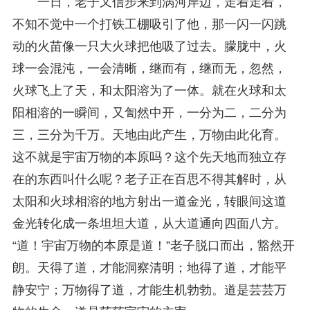
一日，老子又信步来到涡河岸边，走着走着，
不知不觉中一个打铁工棚吸引了他，那一闪一闪跳
动的火苗像一只大火球把他吸了过去。朦胧中，火
球一会混沌，一会清晰，继而有，继而无，忽然，
火球飞上了天，和太阳溶为了一体。就在火球和太
阳相溶的一瞬间，又訇然中开，一分为二，二分为
三，三分为千万。天地由此产生，万物由此化育。
这不就是宇宙万物的本原吗？这个先天地而独立存
在的东西叫什么呢？老子正在百思不得其解时，从
太阳和火球相溶的地方射出一道金光，转眼间这道
金光转化成一条坦坦大道，从大道通向四面八方。
“道！宇宙万物的本原是道！”老子脱口而出，豁然开
朗。天得了道，才能洞察清明；地得了道，才能平
静安宁；万物得了道，才能生机勃勃。道是芸芸万