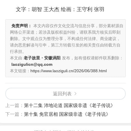
文字：胡智 王大杰 绘画：王守利 张羽
免责声明：
本文内容仅作文化交流与信息分享，部分素材源自
网络公开渠道；若涉及版权权益纠纷，请联系我方核实后即刻
删除。文中观点仅为整理分享，不构成任何法律、商业建议，
请勿恶意解读与引申，第三方转载引发的相关责任由转载方自
行承担。
本文由
老子故里・安徽涡阳
发布，如有侵权请邮件联系删除：
laozigulicn@qq.com
本文链接：
https://www.laoziguli.cn/2026/06/388.html
返回列表
上一篇：
第十二集 沛地论道 国家级非遗《老子传说》
下一篇：
第十集 免官居相 国家级非遗《老子传说》