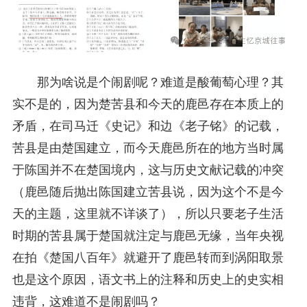
那为啥说是个闹剧呢？难道是酸葡萄心理？其
实不是的，因为楚苦县和今天的鹿邑存在本质上的
矛盾，在司马迁《史记》和边《老子铭》的记载，
苦县是由楚国建立，而今天鹿邑所在的地方当时属
于陈国并不在楚国境内，这与历史文献记载的冲突
（鹿邑随后抛出陈国建立苦县说，因为这个不是今
天的主题，这里就不详谈了），所以只要老子生活
时期的苦县属于楚国就注定与鹿邑无缘，当年央视
在拍《楚国八百年》就避开了鹿邑转而到涡阳取景
也是这个原因，语文书上的注释和历史上的史实相
违背，这难道不是闹剧吗？