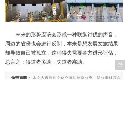
未来的形势应该会形成一种联纵讨伐的声音，
周边的省份也会进行反制，本来是想发展文旅结果
却导致自己被孤立，这种得失需要各方进形评估，
总言之：得道者多助，失道者寡助。
免责声明：
本文内容仅作文化交流与信息分享，部分素材源自
网络公开渠道；若涉及版权权益纠纷，请联系我方核实后即刻
删除。文中观点仅为整理分享，不构成任何法律、商业建议，
请勿恶意解读与引申，第三方转载引发的相关责任由转载方自
行承担。
本文由
老子故里・安徽涡阳
发布，如有侵权请邮件联系删除：
laozigulicn@qq.com
本文链接：
https://www.laoziguli.cn/2025/05/200.html