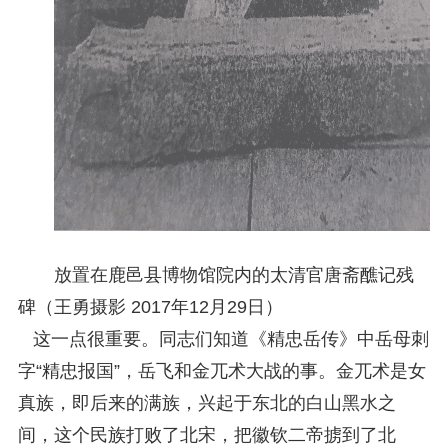
放置在鹿邑县博物馆院内的太清官唐斋醮记残
碑（王勇摄影 2017年12月29日）
这一点很重要。同志们知道《精忠岳传》中岳母刺
字“精忠报国”，岳飞和金兀术大战的事。金兀术是女
真族，即后来的满族，兴起于东北的白山黑水之
间，这个民族打败了北宋，把徽钦二帝掳到了北