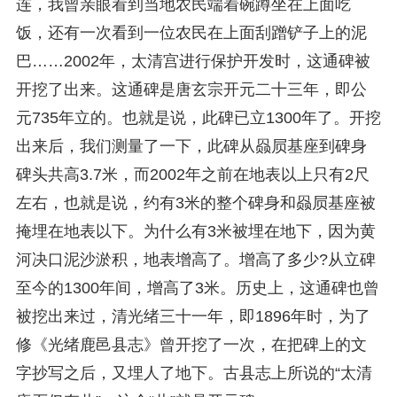
连，我曾亲眼看到当地农民端着碗蹲坐在上面吃
饭，还有一次看到一位农民在上面刮蹭铲子上的泥
巴……2002年，太清宫进行保护开发时，这通碑被
开挖了出来。这通碑是唐玄宗开元二十三年，即公
元735年立的。也就是说，此碑已立1300年了。开挖
出来后，我们测量了一下，此碑从赑屃基座到碑身
碑头共高3.7米，而2002年之前在地表以上只有2尺
左右，也就是说，约有3米的整个碑身和赑屃基座被
掩埋在地表以下。为什么有3米被埋在地下，因为黄
河决口泥沙淤积，地表增高了。增高了多少?从立碑
至今的1300年间，增高了3米。历史上，这通碑也曾
被挖出来过，清光绪三十一年，即1896年时，为了
修《光绪鹿邑县志》曾开挖了一次，在把碑上的文
字抄写之后，又埋人了地下。古县志上所说的“太清