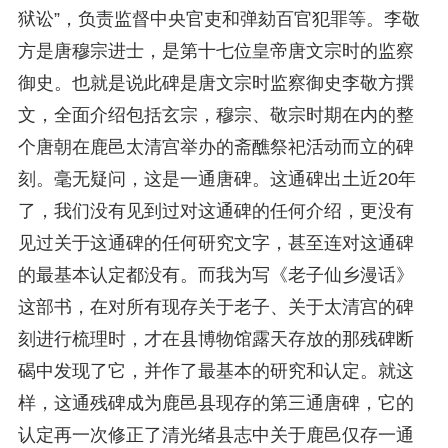
狱讼”，负责监督中央官吏和弹劾百官犯罪等。李敬
方是唐穆宗进士，是第十七位皇帝唐文宗时的监察
御史。也就是说此碑是唐文宗时监察御史李敬方撰
文，全面介绍包括玄宗，穆宗、敬宗时期在内的整
个唐朝在鹿邑太清宫举办的斋醮祭祀活动而立的碑
刻。毫无疑问，这是一通唐碑。这通碑出土近20年
了，我们没有见到过对这通碑的任何介绍，更没有
见过关于这通碑的任何研究文字，甚至连对这通碑
的最基本认定都没有。而我为写《老子仙乡漫话》
这部书，在对所有现存关于老子、关于太清宫的碑
刻进行梳理时，才在县博物馆露天存放的那残碑断
碣中发现了它，并作了最基本的研究和认定。就这
样，这通残碑成为鹿邑县现存的第三通唐碑，它的
认定再一次修正了清光绪县志中关于鹿邑仅存一通