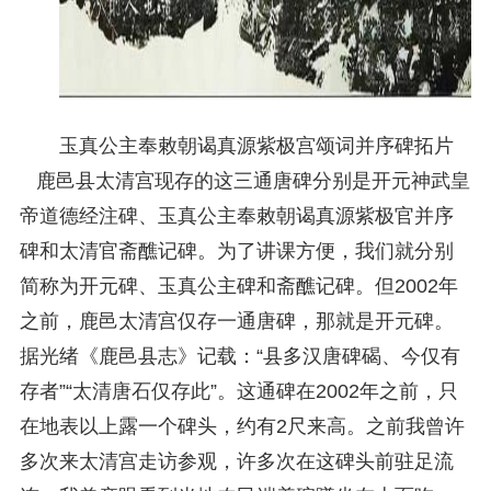
玉真公主奉敕朝谒真源紫极宫颂词并序碑拓片
鹿邑县太清宫现存的这三通唐碑分别是开元神武皇
帝道德经注碑、玉真公主奉敕朝谒真源紫极官并序
碑和太清官斋醮记碑。为了讲课方便，我们就分别
简称为开元碑、玉真公主碑和斋醮记碑。但2002年
之前，鹿邑太清宫仅存一通唐碑，那就是开元碑。
据光绪《鹿邑县志》记载：“县多汉唐碑碣、今仅有
存者”“太清唐石仅存此”。这通碑在2002年之前，只
在地表以上露一个碑头，约有2尺来高。之前我曾许
多次来太清宫走访参观，许多次在这碑头前驻足流