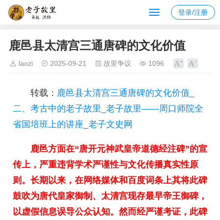
登录/注册
鹿邑县太清宫三通唐碑的文化价值
laozi
2025-09-21
故里争议
1096
转载：
鹿邑县太清宫三通唐碑的文化价值_
二、考古中的老子故里_老子故里——周口师院全
省国培班上的讲座_老子文史网
鹿邑方面在“唐开元神武皇帝道德经注碑”的宣
传上，严重违背学术严谨性与文化传播真实性原
则。长期以来，在网络媒体和百度词条上其将此碑
鼓吹为唐代皇家御制、太清宫现存最早帝王御碑，
以虚假信息误导公众认知。然而经严谨考证，此碑