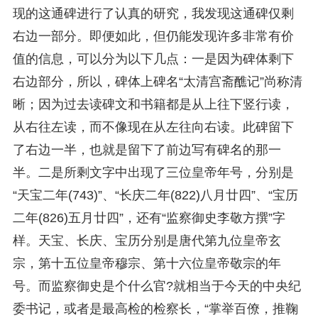
现的这通碑进行了认真的研究，我发现这通碑仅剩
右边一部分。即便如此，但仍能发现许多非常有价
值的信息，可以分为以下几点：一是因为碑体剩下
右边部分，所以，碑体上碑名“太清宫斋醮记”尚称清
晰；因为过去读碑文和书籍都是从上往下竖行读，
从右往左读，而不像现在从左往向右读。此碑留下
了右边一半，也就是留下了前边写有碑名的那一
半。二是所剩文字中出现了三位皇帝年号，分别是
“天宝二年(743)”、“长庆二年(822)八月廿四”、“宝历
二年(826)五月廿四”，还有“监察御史李敬方撰”字
样。天宝、长庆、宝历分别是唐代第九位皇帝玄
宗，第十五位皇帝穆宗、第十六位皇帝敬宗的年
号。而监察御史是个什么官?就相当于今天的中央纪
委书记，或者是最高检的检察长，“掌举百僚，推鞠