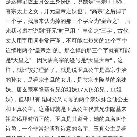
是这样记述玉真公主身份的，说她是“高宗□□□孙，
睿宗太上之女，开元皇帝之妹也”。“高宗”之后掉了
三个字，我原来认为掉的那三个字应为“皇帝之”，后
来我考虑在说到“开元”时已用了“皇帝之”三字，古代
文人用字用词非常严谨，不可能在短短的19个字中
连续用两个“皇帝之”的。那么掉的那三个字就有可能
是“天皇之”，因为唐高宗的谥号是“天皇大帝”，这
样，就比较好理解了。就是说玉真公主是高宗李治
的孙女，是睿宗李旦的女儿，是玄宗李隆基的亲妹
妹。唐玄宗李隆基有兄弟姐妹17人(6弟兄，11姐
妹)，但却只有既同父又同母的两个亲妹妹金仙公主
和玉真公主。这通碑就是玉真公主代其兄李隆基来
祖庭谒拜时留下的。玉真是其道号，她的真名叫李
诗盈，一个非常好听和诗意的名字。玉真公主是睿