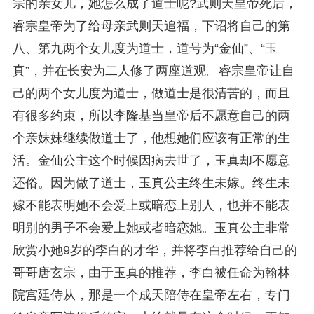
宗的亲女儿，她怎么成了道士呢?武则天皇帝死后，
睿宗皇帝为了给母亲武则天追福，下诏将自己的第
八、第九两个女儿度为道士，道号为“金仙”、“玉
真”，并在长安为二人修了两座道观。睿宗皇帝让自
己的两个女儿度为道士，做道士是很清苦的，而且
有很多约束，所以李隆基当皇帝后不愿意自己的两
个亲妹妹继续做道士了，他想她们应该有正常的生
活。金仙公主这个时候因病去世了，玉真却不愿意
还俗。因为做了道士，玉真公主终生未嫁。终生未
嫁不能表明她不会爱上或暗恋上别人，也并不能表
明别的男子不会爱上她或者暗恋她。玉真公主非常
欣赏小她9岁的李白的才华，并将李白推荐给自己的
哥哥唐玄宗，由于玉真的推荐，李白被任命为翰林
院宫廷侍从，那是一个成天陪侍在皇帝左右，专门