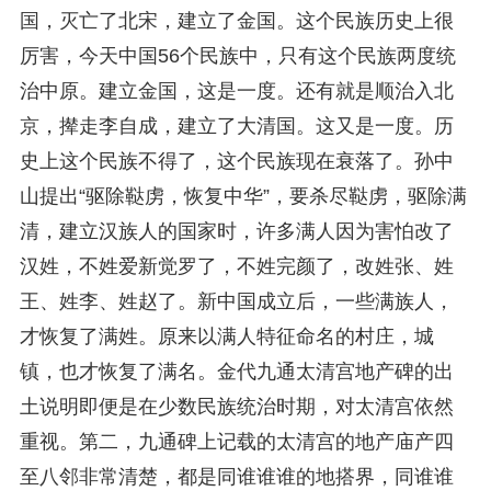
国，灭亡了北宋，建立了金国。这个民族历史上很
厉害，今天中国56个民族中，只有这个民族两度统
治中原。建立金国，这是一度。还有就是顺治入北
京，撵走李自成，建立了大清国。这又是一度。历
史上这个民族不得了，这个民族现在衰落了。孙中
山提出“驱除鞑虏，恢复中华”，要杀尽鞑虏，驱除满
清，建立汉族人的国家时，许多满人因为害怕改了
汉姓，不姓爱新觉罗了，不姓完颜了，改姓张、姓
王、姓李、姓赵了。新中国成立后，一些满族人，
才恢复了满姓。原来以满人特征命名的村庄，城
镇，也才恢复了满名。金代九通太清宫地产碑的出
土说明即便是在少数民族统治时期，对太清宫依然
重视。第二，九通碑上记载的太清宫的地产庙产四
至八邻非常清楚，都是同谁谁谁的地搭界，同谁谁