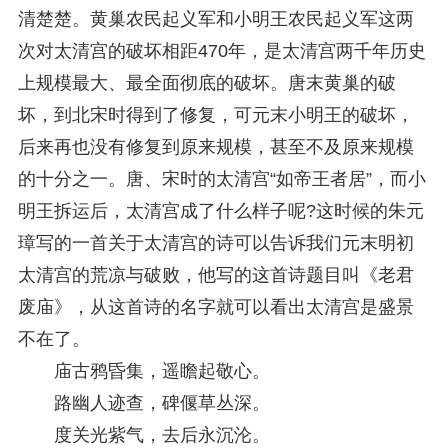
清楚楚。黄巢农民起义军和小明王农民起义军这两
次对太清宫的破坏相距470年，是太清宫两千年历史
上规模最大、最全面彻底的破坏。唐末黄巢的破
坏，到北宋时得到了修复，可元末小明王的破坏，
后来再也没有修复到原来规模，甚至不及原来规模
的十分之一。唐、宋时的太清宫“如帝王者居”，而小
明王拆运后，太清宫成了什么样子呢?这时候的朱元
璋写的一首关于太清宫的诗可以告诉我们元末明初
太清宫的荒凉与破败，他写的这首诗题目叫《老君
废庙》，从这首诗的名字就可以看出太清宫是盛景
不在了。
庙古鸦昏集，遥瞻起敬心。
路幽人迹查，碑偃草丛深。
度关光紫气，去后永沉沦。