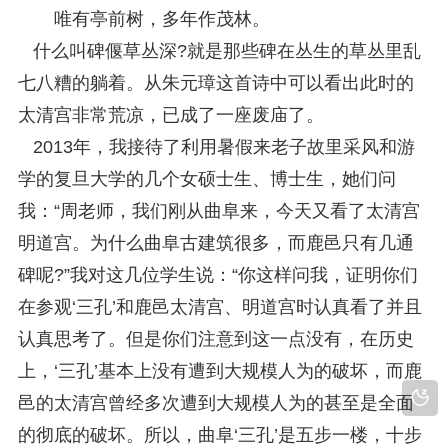
唯有亭前树，多年作茂林。
什么叫碑偃草丛深?就是那些碑在丛生的草丛里乱
七八糟的躺着。从朱元璋这首诗中可以看出此时的
太清宫非常荒凉，已成了一座废庙了。
2013年，我接待了利用暑假来老子故里采风和游
学的复旦大学的几个女硕士生、博士生，她们问
我：“周老师，我们刚从曲阜来，今天又看了太清宫
明道宫。为什么曲阜古建筑很多，而鹿邑只有几通
碑呢?”我对这几位学生说：“你这样问我，证明你们
在参观‘三孔’和鹿邑太清宫、明道宫时认真看了并且
认真思考了。但是你们注意到这一点没有，在历史
上，‘三孔’基本上没有遭到大规模人为的破坏，而鹿
邑的太清宫曾经多次遭到大规模人为的甚至是全面
的彻底的破坏。所以，曲阜‘三孔’是五步一楼，十步