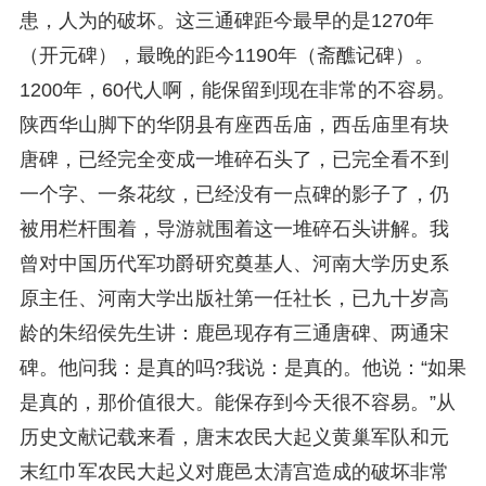
患，人为的破坏。这三通碑距今最早的是1270年
（开元碑），最晚的距今1190年（斋醮记碑）。
1200年，60代人啊，能保留到现在非常的不容易。
陕西华山脚下的华阴县有座西岳庙，西岳庙里有块
唐碑，已经完全变成一堆碎石头了，已完全看不到
一个字、一条花纹，已经没有一点碑的影子了，仍
被用栏杆围着，导游就围着这一堆碎石头讲解。我
曾对中国历代军功爵研究奠基人、河南大学历史系
原主任、河南大学出版社第一任社长，已九十岁高
龄的朱绍侯先生讲：鹿邑现存有三通唐碑、两通宋
碑。他问我：是真的吗?我说：是真的。他说：“如果
是真的，那价值很大。能保存到今天很不容易。”从
历史文献记载来看，唐末农民大起义黄巢军队和元
末红巾军农民大起义对鹿邑太清宫造成的破坏非常