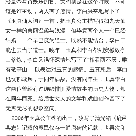
给皇帝写诗娱乐的官。大约就是在这个时候，不知
道是谁主动，两人有了感情。李白兴奋地写下了
《玉真仙人词》一首，把玉真公主描写得如九天仙
女一样的美丽温柔与浪漫。但毕竟两个人一个已经
结婚，一个早已度为道士。既然不能结合，李白干
脆也去当了道士。晚年，玉真和李白都到安徽敬亭
山修炼，李白又满怀深情地写下了“相看两不厌，唯
有敬亭山”，以表达对玉真的感情。玉真死后，李白
也忧郁成疾，于同年病故。没有同年生，玉真李白
这两位曾经有过缠绵悱恻爱情故事的历史人物，却
在同年而死。给后世文人的文学和戏曲创作留下了
无穷无尽的想象空间。
2006年玉真公主碑的出土，改写了清光绪《鹿邑
县志》记载的鹿邑仅存一通唐碑的记载，也再次印