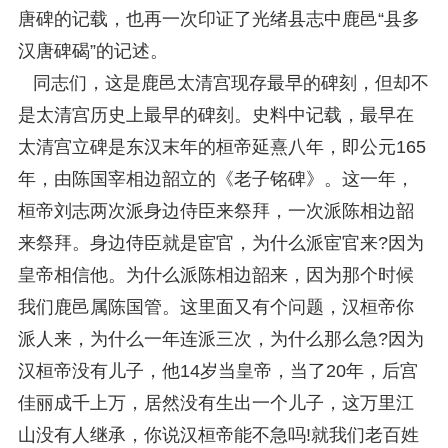
唐碑的记载，也再一次印证了光绪县志中鹿邑“县多
汉唐碑碣”的记述。
同志们，这是鹿邑太清宫现存最早的碑刻，但却不
是太清宫历史上最早的碑刻。史料中记载，最早在
太清宫立碑是东汉末年的桓帝延熹八年，即公元165
年，由陈国宰相边韶立的《老子铭碑》。这一年，
桓帝刘志两次派身边侍臣来祭拜，一次派陈相边韶
来祭拜。身边侍臣就是宦官，为什么派宦官来?因为
皇帝相信他。为什么派陈相边韶来，因为那个时候
我们鹿邑属陈国管。这里面又有个问题，汉桓帝你
派人来，为什么一年连派三次，为什么那么急?因为
汉桓帝没有儿子，他14岁当皇帝，当了20年，后宫
佳丽成千上万，居然没有生出一个儿子，这万里江
山没有人继承，你说汉桓帝能不急吗!就我们老百姓