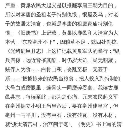
严重，黄巢农民大起义是以推翻李唐王朝为目的，
所以对李唐的圣祖老子特别仇恨，恨屋及乌，对老
子的故居太清宫，也就是李唐的祖庭家庙特别仇
恨。《旧唐书》上记载，黄巢以鹿邑和太清宫为大
本营，“东攻亳州不下”，因粮草不足，就四处剽掠。
《光绪鹿邑县志》上这样记载黄巢军队的暴行：“纵
兵四掠，远近皆罹其酷，时仍岁大饥，民无积聚，
贼俘人为食……白骨山积，丧乱至极，无甚于
斯……”把掳掠来的农民当粮食，把人投入到特制的
大号白或磨眼里，连骨头一同磨碎吞食。我读古鹿
邑县志，每读至此，都为之心痛。元末农民起义军
在亳州拥立小明王当皇帝后，要在亳州建皇宫，但
亳州一马平川，没有巨石，没有砖瓦，没有木材，
就“拆太清宫材，治宫阙于亳”、《明史》书上写的清