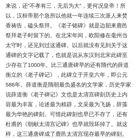
来说，还“不孝有三，无后为大”，更何况皇帝！所
以，汉桓帝那个急所以他就一年连续三次派人来焚
香祷告，磕头祭拜。《老子铭碑》就是边韶来鹿邑
祭拜老子时留下的。在北宋年间，欧阳修在毫州当
太守时，还见到过这通碑。以后就没有见到关于这
通碑的文字记载了，也就是说从东汉到北宋此碑至
少存在了1000年。比三通唐碑早的还有隋代的薛道
衡立的《老子碑记》，此碑立于开皇六年，即公元
586年。薛道衡是隋朝最负盛名的文学家，历史学家
说薛道衡《老子碑记》文也是太清宫碑刻历史上内
容最为丰富，论述最为精辟，文采最为飞扬，辞藻
最为华艳的碑刻。可惜此碑刻也早已不存了，还有
杜甫的《朝献太清宫记碑》也早就毁坏掉了。就这
样，这三通唐碑成了鹿邑太清宫现存最早的碑刻。