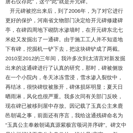
唐石仅存此”，这个“此”就是开元碑。
开元碑被挖出来后，到了2006年，为了对它进行
更好的保护，河南省文物部门决定给开元碑修建碑
亭，在碑四周地下砌防水渗墙时，在开元碑东北七
米处又发掘出了一通碑。由于施工工人并不知道地
下有碑，挖掘机一铲下去，把这块碑铲成了两截。
2010至2012的三年间，我许多次到太清宫对新发掘
出来的这通碑进行了认真的研究，那时，碑被侧放
在一个小院内，冬天冰冻雪浸，雪水渗入裂纹中，
再结冰，很快碑纹被胀开，碑体损坏明显；夏天日
晒雨淋，风化也很严重。我多次同有关部门反映，
现在碑已被移到屋中存放。因记载了玉真公主来鹿
邑朝谒之事，前面还有序言，我给这通残碑命名为
“玉真公主奉敕朝谒真源紫极宫颂词并序碑”。碑文中