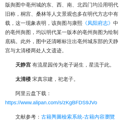
版舆图中亳州城的东、西、南、北四门均沿用明代
旧称，桐宫、桑林等人文景观也多在明代方志中有
载，这一现象表明，该舆图与康熙
《凤阳府志》
中
的亳州舆图，均以明代某一版本的亳州舆图为绘制
底稿。此外，图中还清晰标注出亳州城东部的天静
宫与太清楼两处人文遗迹。
天静宫
有流星园传为老子诞生，星流于此。
太清楼
宋真宗建，祀老子。
阿里云盘下载：
https://www.alipan.com/s/zKgBFDS9JVo
文献参考：
古籍輿圖檢索系統-古籍內容瀏覽