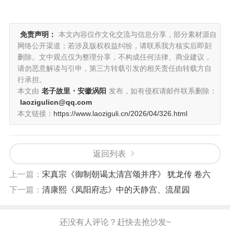
免责声明：
本文内容仅作文化交流与信息分享，部分素材源自
网络公开渠道；若涉及版权权益纠纷，请联系我方核实后即刻
删除。文中观点仅为整理分享，不构成任何法律、商业建议，
请勿恶意解读与引申，第三方转载引发的相关责任由转载方自
行承担。
本文由
老子故里・安徽涡阳
发布，如有侵权请邮件联系删除：
laozigulicn@qq.com
本文链接：
https://www.laoziguli.cn/2026/04/326.html
返回列表
上一篇：
宋真宗《御制朝谒太清宫颂并序》 犹龙传 卷六
下一篇：
清康熙《凤阳府志》中的天静宫、流星园