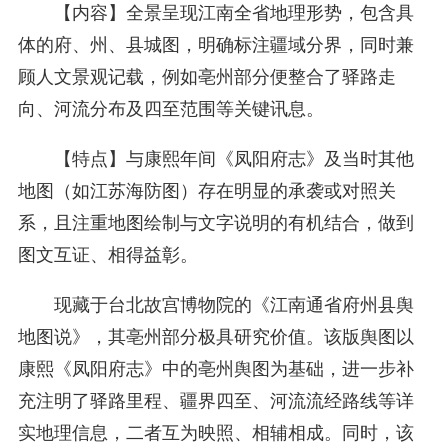
【内容】全景呈现江南全省地理形势，包含具
体的府、州、县城图，明确标注疆域分界，同时兼
顾人文景观记载，例如亳州部分便整合了驿路走
向、河流分布及四至范围等关键讯息。
【特点】与康熙年间《凤阳府志》及当时其他
地图（如江苏海防图）存在明显的承袭或对照关
系，且注重地图绘制与文字说明的有机结合，做到
图文互证、相得益彰。
现藏于台北故宫博物院的《江南通省府州县舆
地图说》，其亳州部分极具研究价值。该版舆图以
康熙《凤阳府志》中的亳州舆图为基础，进一步补
充注明了驿路里程、疆界四至、河流流经路线等详
实地理信息，二者互为映照、相辅相成。同时，该