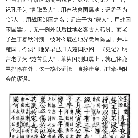
不用后世行政区划倒溯冠名。纵观《史记》全书，
记孔子为 “鲁陬邑人”，用春秋鲁国属地；记孟子为
“邹人”，用战国邹国之名；记庄子为 “蒙人”，用战国
宋国建制，无一例外以后世地名套古人籍贯。而老
子生于春秋时期，彼时今鹿邑地界隶属陈国，并非
楚国，今涡阳地界早已归入楚国版图，《史记》明
言老子为 “楚苦县人”，单从国别归属上，就已将鹿
邑排除在外，这一核心逻辑，直接击穿后世牵强附
会的谬误。