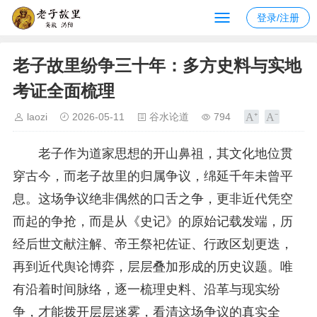
登录/注册
老子故里纷争三十年：多方史料与实地
考证全面梳理
laozi
2026-05-11
谷水论道
794
老子作为道家思想的开山鼻祖，其文化地位贯
穿古今，而老子故里的归属争议，绵延千年未曾平
息。这场争议绝非偶然的口舌之争，更非近代凭空
而起的争抢，而是从《史记》的原始记载发端，历
经后世文献注解、帝王祭祀佐证、行政区划更迭，
再到近代舆论博弈，层层叠加形成的历史议题。唯
有沿着时间脉络，逐一梳理史料、沿革与现实纷
争，才能拨开层层迷雾，看清这场争议的真实全