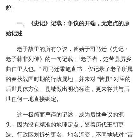
貌。
一、《史记》记载：争议的开端，无定点的原
始记述
老子故里的所有争议，皆始于司马迁《史记・
老子韩非列传》的一句记载：“老子者，楚苦县厉乡
曲仁里人也。” 司马迁秉笔直书，仅记录了老子所属
的春秋战国时期的行政属地，并未对 “苦县” 对应的
后世具体方位、县域做出明确标注，更未将其与后
世任何一地直接绑定。
这一极简而严谨的记述，成为后世争议的源
头。因为没有精准的地理定点，随着历代王朝更
迭、行政区划拆分更名、地名流变，不同地域对 “苦