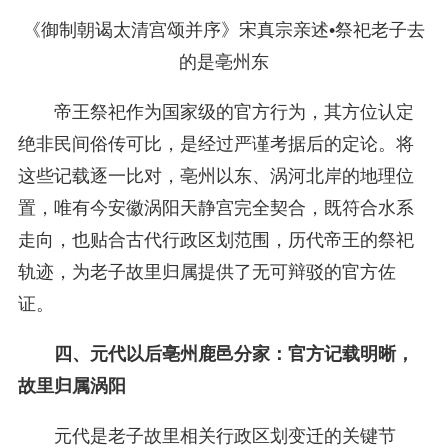
《御制朝谒太清宫颂并序》宋真宗亲述•祭祀老子去
的是亳州东
帝王祭祀作为国家级的官方行为，其方位认定
绝非民间俗传可比，是经过严谨考据后的定论。将
这些记载逐一比对，亳州以东、涡河北岸的地理位
置，唯有今安徽涡阳天静宫完全契合，既符合水系
走向，也贴合古代行政区划范围，历代帝王的祭祀
轨迹，为老子故里归属提供了无可辩驳的官方佐
证。
四、元代以后亳州鹿邑分家：官方记载明晰，
故里归属涡阳
元代是老子故里相关行政区划变迁的关键节