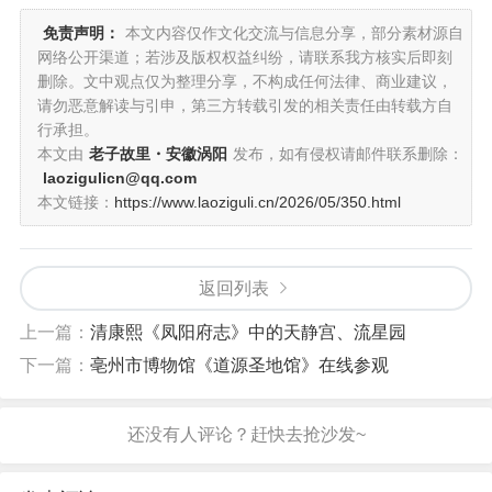
免责声明：
本文内容仅作文化交流与信息分享，部分素材源自
网络公开渠道；若涉及版权权益纠纷，请联系我方核实后即刻
删除。文中观点仅为整理分享，不构成任何法律、商业建议，
请勿恶意解读与引申，第三方转载引发的相关责任由转载方自
行承担。
本文由
老子故里・安徽涡阳
发布，如有侵权请邮件联系删除：
laozigulicn@qq.com
本文链接：
https://www.laoziguli.cn/2026/05/350.html
返回列表
上一篇：
清康熙《凤阳府志》中的天静宫、流星园
下一篇：
亳州市博物馆《道源圣地馆》在线参观