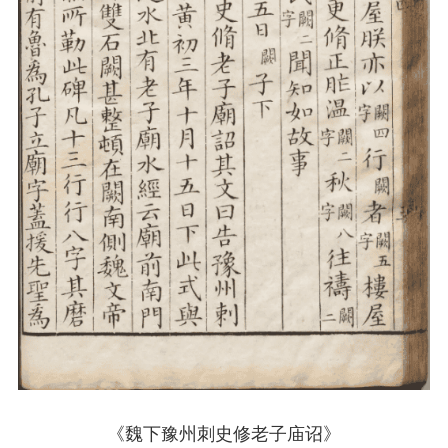
《魏下豫州刺史修老子庙诏》