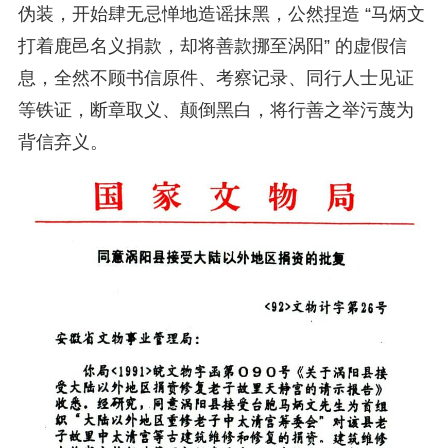
伪装，开始肆无忌惮地造谣抹黑，公然捏造 “马炳文
打着鹿邑名义捐款，却将善款挪至涡阳” 的虚假信
息，全然不顾书信原件、考察记录、同行人士见证
等铁证，断章取义、颠倒黑白，将行善之举污蔑为
背信弃义。