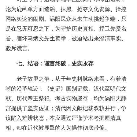
沦为鹿邑单方面造谣、抹黑、抢夺文化资源、操控
网络舆论的闹剧。涡阳民众从未主动挑起争端，只
是在忍无可忍之下，为守护历史真相、捍卫先贤名
誉、缅怀马炳文先生善举，被迫站出来澄清事实、
驳斥谎言。
七、结语：谎言终破，史实永存
老子故里之争，从千年史料脉络来看，有着清
晰的沿革轨迹：《史记》国别记载、汉代至明代文
献、历代帝王祭祀、考古实物遗存，均为涡阳天静
宫提供了坚实佐证；清代因文献记载双轨并行，争
议陷入难辨状态，本应通过严谨学术考据厘清真
相，却在近代被鹿邑的人为操作彻底带偏。