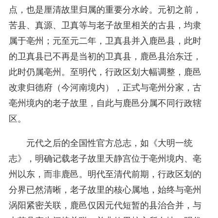
点，也是厘清故里归属的重要分水岭。元初之前，
苦县、真源、卫真等与老子故里相关的古县，均隶
属于亳州；元至元二年，卫真县并入鹿邑县，此时
的卫真县已不再是当初的卫真县，鹿邑县治东迁，
此时仍属亳州。至明代，行政区划大幅调整，鹿邑
改隶归德府（今河南境内），正式与亳州分家，古
亳州境内的老子故里，自此与鹿邑分属不同行政辖
区。
元代之后的全国性官方总志，如《大明一统
志》，明确记载老子故里天静宫位于亳州境内、亳
州以东，而非鹿邑。明代至清代前期，行政区划的
分界已然清晰，老子故里的核心属地，始终与亳州
涡阳紧密关联，鹿邑仅因元代短暂的县治合并，与