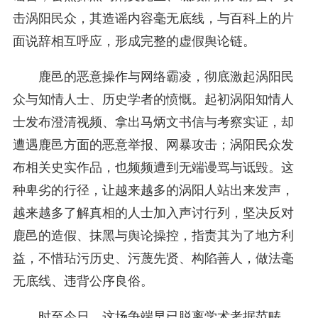
击涡阳民众，其造谣内容毫无底线，与百科上的片
面说辞相互呼应，形成完整的虚假舆论链。
鹿邑的恶意操作与网络霸凌，彻底激起涡阳民
众与知情人士、历史学者的愤慨。起初涡阳知情人
士发布澄清视频、拿出马炳文书信与考察实证，却
遭遇鹿邑方面的恶意举报、网暴攻击；涡阳民众发
布相关史实作品，也频频遭到无端谩骂与诋毁。这
种卑劣的行径，让越来越多的涡阳人站出来发声，
越来越多了解真相的人士加入声讨行列，坚决反对
鹿邑的造假、抹黑与舆论操控，指责其为了地方利
益，不惜玷污历史、污蔑先贤、构陷善人，做法毫
无底线、违背公序良俗。
时至今日，这场争端早已脱离学术考据范畴，