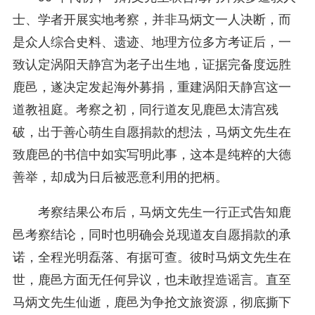
士、学者开展实地考察，并非马炳文一人决断，而
是众人综合史料、遗迹、地理方位多方考证后，一
致认定涡阳天静宫为老子出生地，证据完备度远胜
鹿邑，遂决定发起海外募捐，重建涡阳天静宫这一
道教祖庭。考察之初，同行道友见鹿邑太清宫残
破，出于善心萌生自愿捐款的想法，马炳文先生在
致鹿邑的书信中如实写明此事，这本是纯粹的大德
善举，却成为日后被恶意利用的把柄。
考察结果公布后，马炳文先生一行正式告知鹿
邑考察结论，同时也明确会兑现道友自愿捐款的承
诺，全程光明磊落、有据可查。彼时马炳文先生在
世，鹿邑方面无任何异议，也未敢捏造谣言。直至
马炳文先生仙逝，鹿邑为争抢文旅资源，彻底撕下