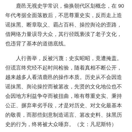
鹿邑无视史学常识，偷换朝代区划概念，在 90
年代考据全面落败后，不思尊重史实，反而走上造
谣抹黑、断章取义、霸占百科、操控舆论的歪路，
借网络力量误导大众，其行径既亵渎了老子文化，
也违背了基本的道德底线。
人行善举，反被污蔑；史实昭昭，竟遭掩盖。
但谎言终究经不起时间检验，随着真相不断公开，
越来越多人看清鹿邑的操作本质。历史从不会因造
谣抹黑、舆论操控而被篡改，先贤的文化地位也不
会因地方利益争夺而被扭曲，唯有尊重史实、秉持
公正、摒弃卑劣手段，才是对历史、对文化最基本
的敬畏，而那些刻意制造谣言、篡改史料、抹黑历
史的行为，终将被大众唾弃。（文：凡尼斯特）