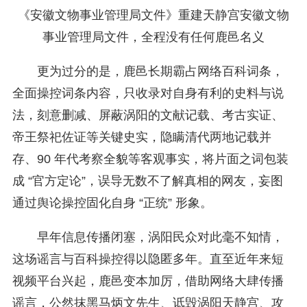
《安徽文物事业管理局文件》重建天静宫安徽文物
事业管理局文件，全程没有任何鹿邑名义
更为过分的是，鹿邑长期霸占网络百科词条，
全面操控词条内容，只收录对自身有利的史料与说
法，刻意删减、屏蔽涡阳的文献记载、考古实证、
帝王祭祀佐证等关键史实，隐瞒清代两地记载并
存、90 年代考察全貌等客观事实，将片面之词包装
成 “官方定论”，误导无数不了解真相的网友，妄图
通过舆论操控固化自身 “正统” 形象。
早年信息传播闭塞，涡阳民众对此毫不知情，
这场谣言与百科操控得以隐匿多年。直至近年来短
视频平台兴起，鹿邑变本加厉，借助网络大肆传播
谣言，公然抹黑马炳文先生、诋毁涡阳天静宫、攻