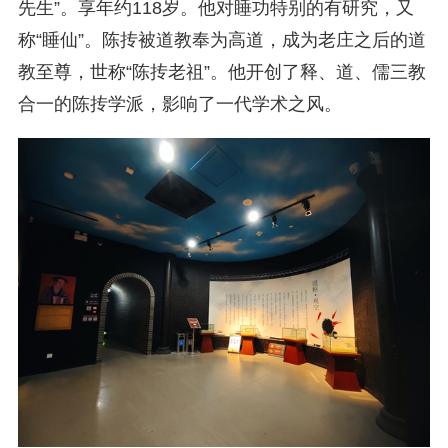
先生”。享年约118岁。他对睡功特别的有研究，又
称“睡仙”。陈抟被道教奉为高道，成为老庄之后的道
教至尊，世称“陈抟老祖”。他开创了释、道、儒三教
合一的陈抟学派，影响了一代学术之风。